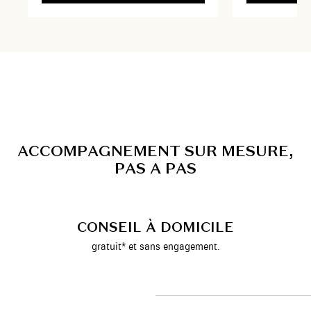
A
C
C
O
M
P
A
G
N
E
M
E
N
T
S
U
R
M
E
S
U
R
E
,
P
A
S
A
P
A
S
CONSEIL À DOMICILE
gratuit* et sans engagement.