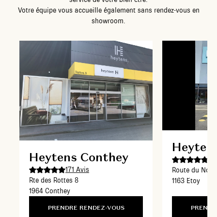
Votre équipe vous accueille également sans rendez-vous en
showroom.
Heyten
Heytens Conthey
19
171 Avis
Route du Noyer
Rte des Rottes 8
1163 Etoy
1964 Conthey
PRENDRE RENDEZ-VOUS
PRENDR