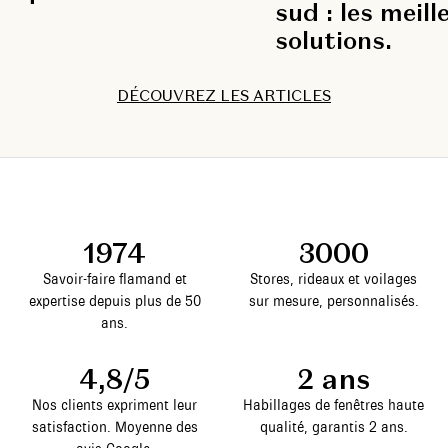
sud : les meill
solutions.
DÉCOUVREZ LES ARTICLES
DÉCOUVREZ NOS ARTICLES
DÉCOUVREZ NOS ARTICLES
DÉCOUVREZ LES ARTICLES
DÉCOUVREZ NOS ARTICLES
DÉCOUVREZ NOS ARTICLES
DÉCOUVREZ LES ARTICLES
DÉCOUVREZ NOS ARTICLES
DÉCOUVREZ NOS ARTICLES
DÉCOUVREZ LES ARTICLES
DÉCOUVREZ NOS ARTICLES
DÉCOUVREZ NOS ARTICLES
DÉCOUVREZ LES ARTICLES
DÉCOUVREZ NOS ARTICLES
DÉCOUVREZ NOS ARTICLES
DÉCOUVREZ LES ARTICLES
DÉCOUVREZ NOS ARTICLES
DÉCOUVREZ NOS ARTICLES
DÉCOUVREZ LES ARTICLES
DÉCOUVREZ NOS ARTICLES
DÉCOUVREZ NOS ARTICLES
1974
3000
Savoir-faire flamand et
Stores, rideaux et voilages
expertise depuis plus de 50
sur mesure, personnalisés.
ans.
4,8/5
2 ans
Nos clients expriment leur
Habillages de fenêtres haute
satisfaction. Moyenne des
qualité, garantis 2 ans.