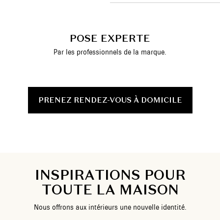
POSE EXPERTE
Par les professionnels de la marque.
PRENEZ RENDEZ-VOUS À DOMICILE
I
N
S
P
I
R
A
T
I
O
N
S
P
O
U
R
T
O
U
T
E
L
A
M
A
I
S
O
N
N
o
u
s
o
f
f
r
o
n
s
a
u
x
i
n
t
é
r
i
e
u
r
s
u
n
e
n
o
u
v
e
l
l
e
i
d
e
n
t
i
t
é
.