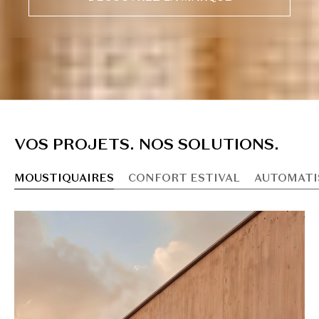
V
O
S
P
R
O
J
E
T
S
.
N
O
S
S
O
L
U
T
I
O
N
S
.
MOUSTIQUAIRES
CONFORT ESTIVAL
AUTOMATI