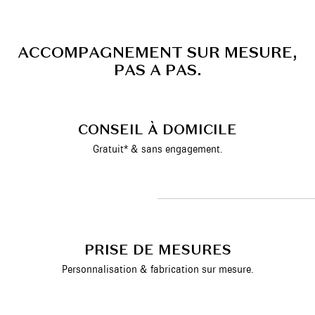
A
C
C
O
M
P
A
G
N
E
M
E
N
T
S
U
R
M
E
S
U
R
E
,
P
A
S
A
P
A
S
.
CONSEIL À DOMICILE
Gratuit* & sans engagement.
PRISE DE MESURES
Personnalisation & fabrication sur mesure.