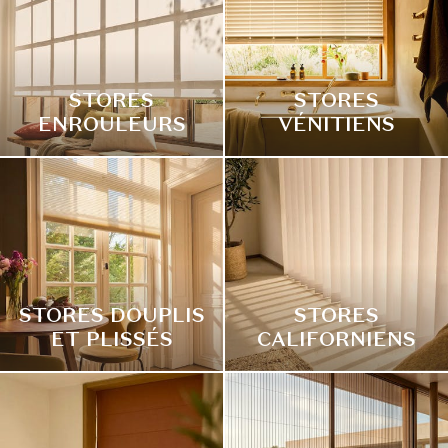
STORES
STORES
ENROULEURS
VÉNITIENS
STORES DOUPLIS
STORES
ET PLISSÉS
CALIFORNIENS