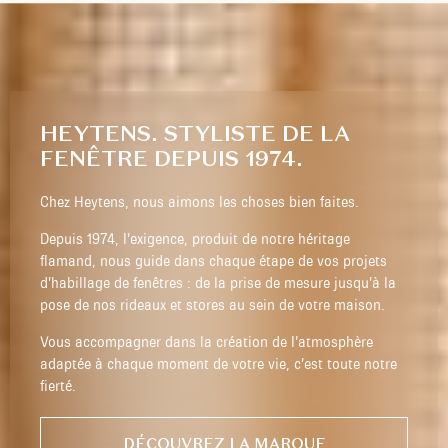
HEYTENS. STYLISTE DE LA
FENÊTRE DEPUIS 1974.
Chez Heytens, nous aimons les choses bien faites.
Depuis 1974, l’exigence, produit de notre héritage
flamand, nous guide dans chaque étape de vos projets
d’habillage de fenêtres : de la prise de mesure jusqu’à la
pose de nos rideaux et stores au sein de votre maison.
Vous accompagner dans la création de l’atmosphère
adaptée à chaque moment de votre vie, c’est toute notre
fierté.
DÉCOUVREZ LA MARQUE