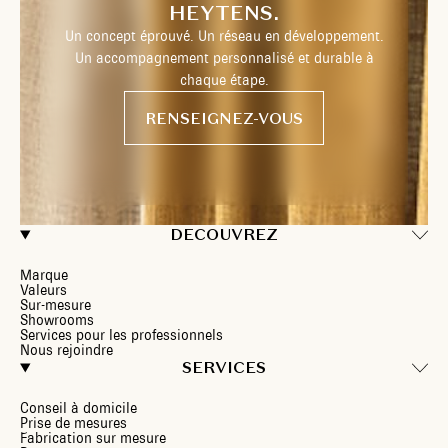
HEYTENS.
Un concept éprouvé. Un réseau en développement.
Un accompagnement personnalisé et durable à
chaque étape.
RENSEIGNEZ-VOUS
DECOUVREZ
Marque
Valeurs
Sur-mesure
Showrooms
Services pour les professionnels
Nous rejoindre
SERVICES
Conseil à domicile
Prise de mesures
Fabrication sur mesure