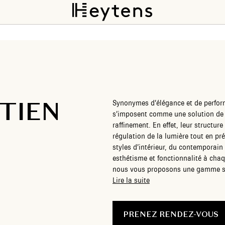
TIEN
Synonymes d’élégance et de perfor
s’imposent comme une solution de c
raffinement. En effet, leur structure
régulation de la lumière tout en pr
styles d’intérieur, du contemporain
esthétisme et fonctionnalité à chaq
nous vous proposons une gamme su
rendu impeccable.
Lire la suite
PRENEZ RENDEZ-VOUS