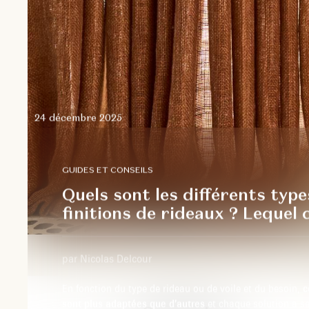
24 décembre 2025
GUIDES ET CONSEILS
Quels sont les différents type
finitions de rideaux ? Lequel c
par Nicolas Delcour
En fonction du type de rideau ou de voile et du besoin,
c
sont plus adaptées que d’autres
et chaque solution a se