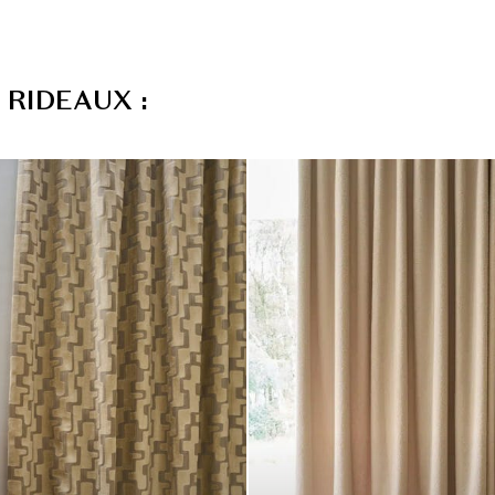
R
I
D
E
A
U
X
: