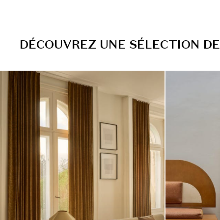
D
É
C
O
U
V
R
E
Z
U
N
E
S
É
L
E
C
T
I
O
N
D
E