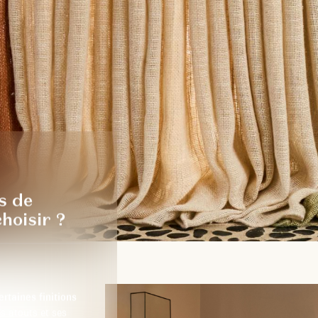
s de
hoisir ?
ertaines finitions
s atouts et ses