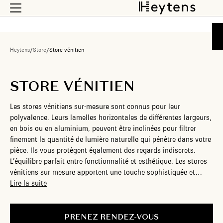
Heytens
/
Store
/
Store vénitien
STORE VÉNITIEN
Les stores vénitiens sur-mesure sont connus pour leur
polyvalence. Leurs lamelles horizontales de différentes largeurs,
en bois ou en aluminium, peuvent être inclinées pour filtrer
finement la quantité de lumière naturelle qui pénètre dans votre
pièce. Ils vous protègent également des regards indiscrets.
L’équilibre parfait entre fonctionnalité et esthétique. Les stores
vénitiens sur mesure apportent une touche sophistiquée et
contemporaine à votre intérieur, tout en offrant une solution
Lire la suite
efficace pour contrôler la lumière. Chez Heytens, nous vous
proposons des stores vénitiens personnalisés, en différentes
matières, finitions et largeurs, qui s’harmonisent parfaitement
PRENEZ RENDEZ-VOUS