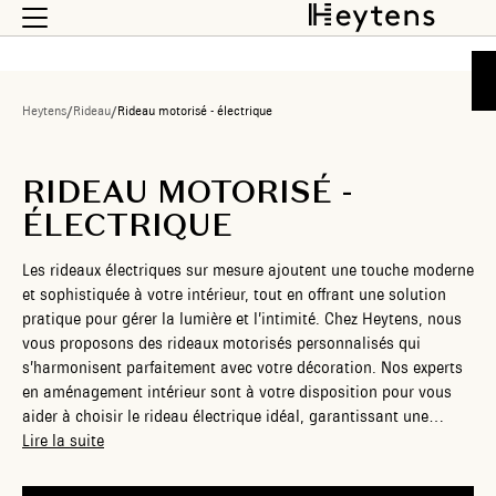
Heytens
/
Rideau
/
Rideau motorisé - électrique
RIDEAU MOTORISÉ -
ÉLECTRIQUE
Les rideaux électriques sur mesure ajoutent une touche moderne
et sophistiquée à votre intérieur, tout en offrant une solution
pratique pour gérer la lumière et l’intimité. Chez Heytens, nous
vous proposons des rideaux motorisés personnalisés qui
s’harmonisent parfaitement avec votre décoration. Nos experts
en aménagement intérieur sont à votre disposition pour vous
aider à choisir le rideau électrique idéal, garantissant une
atmosphère confortable et raffinée dans chaque pièce. La
Lire la suite
motorisation est idéale pour les rideaux grande largeur ou
grande hauteur, moins aisés à manipuler. Transformez votre