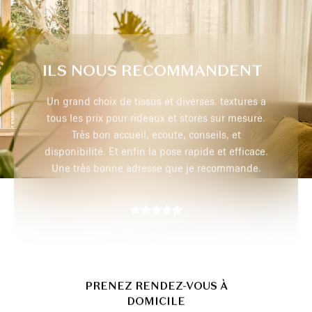
ILS NOUS RECOMMANDENT
extures a
Très professionnel, je recommande
r mesure.
 et
efficace.
max p,
29 juillet 2026
mmande.
PRENEZ RENDEZ-VOUS À
DOMICILE