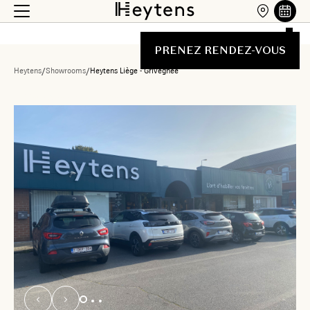
PRENEZ RENDEZ-VOUS
Heytens
/
Showrooms
/
Heytens Liège - Grivegnée
Liste des showrooms