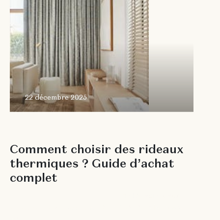
22 décembre 2025
G
U
I
D
E
S
E
T
C
O
N
S
E
I
L
S
C
o
m
m
e
n
t
c
h
o
i
s
i
r
d
e
s
r
i
d
e
a
u
x
t
h
e
r
m
i
q
u
e
s
?
G
u
i
d
e
d
’
a
c
h
a
t
c
o
m
p
l
e
t
F
a
c
e
à
l
a
h
a
u
s
s
e
c
o
n
s
t
a
n
t
e
d
e
s
p
r
i
x
d
e
l
’
é
n
e
r
g
i
e
e
t
a
u
x
p
r
é
o
c
c
u
p
a
t
i
o
n
s
c
r
o
i
s
s
a
n
t
e
s
l
i
é
e
s
a
u
c
o
n
f
o
r
t
à
l
a
m
a
i
s
o
n
,
l
e
s