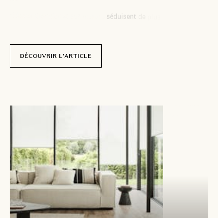
r
i
d
e
a
u
x
t
h
e
r
m
i
q
u
e
s
s
u
r
m
e
s
u
r
e
s
é
d
u
i
s
e
n
t
d
e
p
l
u
s
e
n
p
l
u
s
d
e
f
o
y
e
r
s
.
p
a
r
N
i
c
o
l
a
s
D
e
l
c
o
u
r
DÉCOUVRIR L'ARTICLE
22 novembre
2025