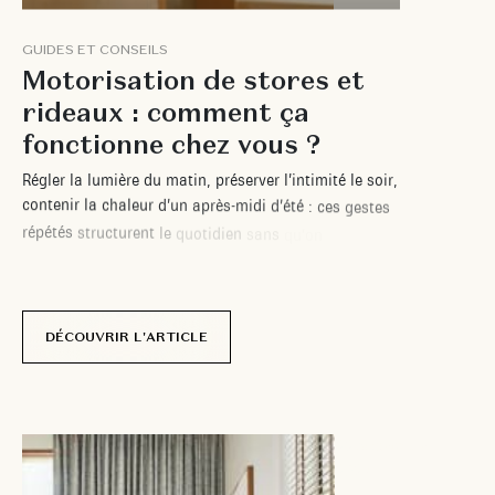
G
U
I
D
E
S
E
T
C
O
N
S
E
I
L
S
M
o
t
o
r
i
s
a
t
i
o
n
d
e
s
t
o
r
e
s
e
t
r
i
d
e
a
u
x
:
c
o
m
m
e
n
t
ç
a
f
o
n
c
t
i
o
n
n
e
c
h
e
z
v
o
u
s
?
R
é
g
l
e
r
l
a
l
u
m
i
è
r
e
d
u
m
a
t
i
n
,
p
r
é
s
e
r
v
e
r
l
’
i
n
t
i
m
i
t
é
l
e
s
o
i
r
,
c
o
n
t
e
n
i
r
l
a
c
h
a
l
e
u
r
d
’
u
n
a
p
r
è
s
-
m
i
d
i
d
’
é
t
é
:
c
e
s
g
e
s
t
e
s
r
é
p
é
t
é
s
s
t
r
u
c
t
u
r
e
n
t
l
e
q
u
o
t
i
d
i
e
n
s
a
n
s
q
u
’
o
n
y
p
r
ê
t
e
v
r
a
i
m
e
n
t
a
t
t
e
n
t
i
o
n
.
P
o
u
r
t
a
n
t
,
l
e
u
r
a
c
c
u
m
u
l
a
t
i
o
n
f
i
n
i
t
p
a
r
p
e
s
e
r
.
L
a
m
o
t
o
r
i
s
a
t
i
o
n
d
e
s
t
o
r
e
s
e
t
r
i
d
e
a
u
x
s
u
r
m
e
s
u
r
e
a
p
p
o
r
t
e
u
n
e
r
é
p
o
n
s
e
c
o
n
c
r
è
t
e
:
e
l
l
e
s
i
m
p
l
i
f
i
e
DÉCOUVRIR L'ARTICLE
22 décembre
2025