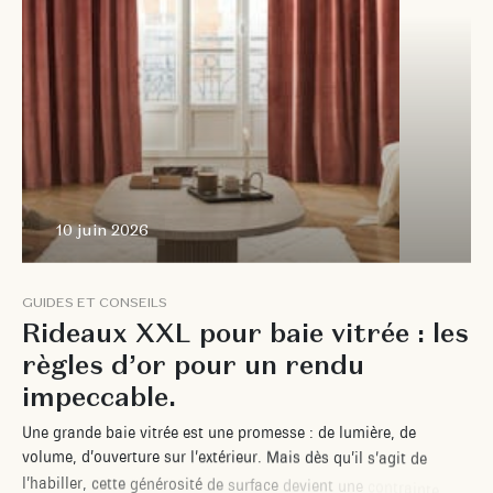
10 juin 2026
G
U
I
D
E
S
E
T
C
O
N
S
E
I
L
S
R
i
d
e
a
u
x
X
X
L
p
o
u
r
b
a
i
e
v
i
t
r
é
e
:
l
e
s
r
è
g
l
e
s
d
’
o
r
p
o
u
r
u
n
r
e
n
d
u
i
m
p
e
c
c
a
b
l
e
.
U
n
e
g
r
a
n
d
e
b
a
i
e
v
i
t
r
é
e
e
s
t
u
n
e
p
r
o
m
e
s
s
e
:
d
e
l
u
m
i
è
r
e
,
d
e
v
o
l
u
m
e
,
d
’
o
u
v
e
r
t
u
r
e
s
u
r
l
’
e
x
t
é
r
i
e
u
r
.
M
a
i
s
d
è
s
q
u
’
i
l
s
’
a
g
i
t
d
e
l
’
h
a
b
i
l
l
e
r
,
c
e
t
t
e
g
é
n
é
r
o
s
i
t
é
d
e
s
u
r
f
a
c
e
d
e
v
i
e
n
t
u
n
e
c
o
n
t
r
a
i
n
t
e