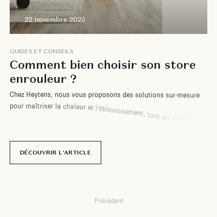
22 novembre 2025
G
U
I
D
E
S
E
T
C
O
N
S
E
I
L
S
C
o
m
m
e
n
t
b
i
e
n
c
h
o
i
s
i
r
s
o
n
s
t
o
r
e
e
n
r
o
u
l
e
u
r
?
C
h
e
z
H
e
y
t
e
n
s
,
n
o
u
s
v
o
u
s
p
r
o
p
o
s
o
n
s
d
e
s
s
o
l
u
t
i
o
n
s
s
u
r
-
m
e
s
u
r
e
p
o
u
r
m
a
î
t
r
i
s
e
r
l
a
c
h
a
l
e
u
r
e
t
l
'
é
b
l
o
u
i
s
s
e
m
e
n
t
,
t
o
u
t
e
n
a
l
l
i
a
n
t
s
t
y
l
e
e
t
i
n
n
o
v
a
t
i
o
n
.
p
a
r
M
a
t
é
o
S
e
r
v
a
n
t
DÉCOUVRIR L'ARTICLE
Précédent