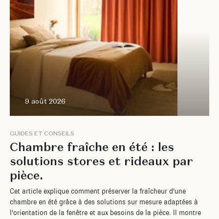
9 août 2026
G
U
I
D
E
S
E
T
C
O
N
S
E
I
L
S
C
h
a
m
b
r
e
f
r
a
î
c
h
e
e
n
é
t
é
:
l
e
s
s
o
l
u
t
i
o
n
s
s
t
o
r
e
s
e
t
r
i
d
e
a
u
x
p
a
r
p
i
è
c
e
.
C
e
t
a
r
t
i
c
l
e
e
x
p
l
i
q
u
e
c
o
m
m
e
n
t
p
r
é
s
e
r
v
e
r
l
a
f
r
a
î
c
h
e
u
r
d
'
u
n
e
c
h
a
m
b
r
e
e
n
é
t
é
g
r
â
c
e
à
d
e
s
s
o
l
u
t
i
o
n
s
s
u
r
m
e
s
u
r
e
a
d
a
p
t
é
e
s
à
l
'
o
r
i
e
n
t
a
t
i
o
n
d
e
l
a
f
e
n
ê
t
r
e
e
t
a
u
x
b
e
s
o
i
n
s
d
e
l
a
p
i
è
c
e
.
I
l
m
o
n
t
r
e