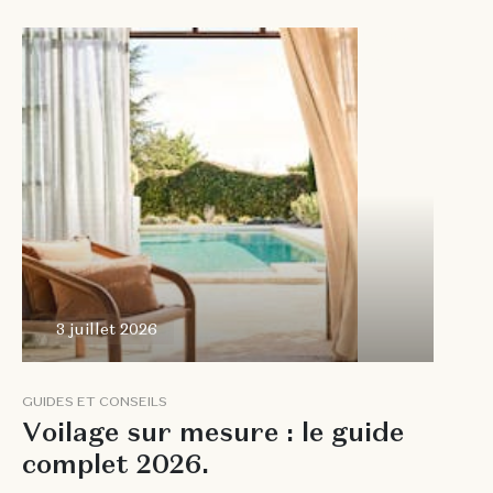
3 juillet
2026
3 juillet 2026
G
U
I
D
E
S
E
T
C
O
N
S
E
I
L
S
V
o
i
l
a
g
e
s
u
r
m
e
s
u
r
e
:
l
e
g
u
i
d
e
c
o
m
p
l
e
t
2
0
2
6
.