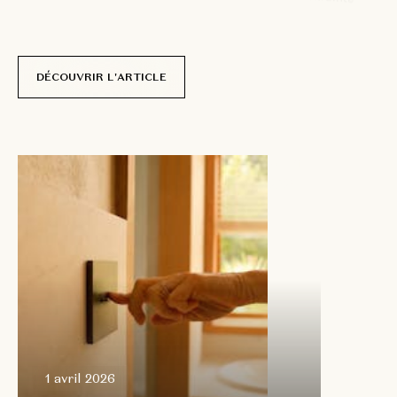
r
é
e
l
l
e
.
p
a
r
N
i
c
o
l
a
s
D
e
l
c
o
u
r
DÉCOUVRIR L'ARTICLE
1 avril
2026
1 avril 2026