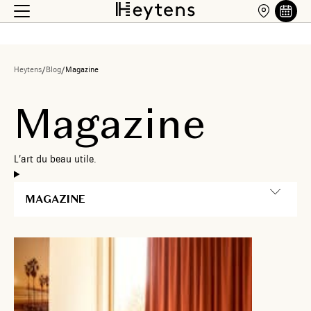
Heytens
/
Blog
/
Magazine
M
a
g
a
z
i
n
e
L
’
a
r
t
d
u
b
e
a
u
u
t
i
l
e
.
MAGAZINE
9 août
2026