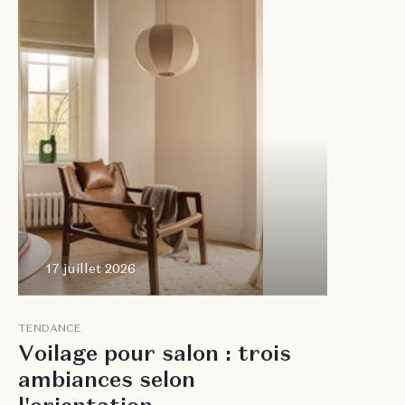
2026
17 juillet 2026
T
E
N
D
A
N
C
E
V
o
i
l
a
g
e
p
o
u
r
s
a
l
o
n
:
t
r
o
i
s
a
m
b
i
a
n
c
e
s
s
e
l
o
n