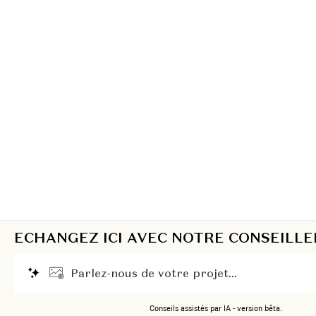
ECHANGEZ ICI AVEC NOTRE CONSEILLE
P
a
r
l
e
z
-
n
o
u
s
d
e
v
o
t
r
e
p
r
o
j
e
t
.
.
.
Conseils assistés par IA - version bêta.