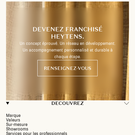
DEVENEZ FRANCHISÉ
HEYTENS.
Un concept éprouvé. Un réseau en développement.
Un accompagnement personnalisé et durable à
chaque étape.
RENSEIGNEZ-VOUS
DECOUVREZ
Marque
Valeurs
Sur-mesure
Showrooms
Services pour les professionnels