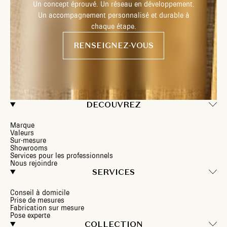
Un concept éprouvé. Un réseau en développement.
Un accompagnement personnalisé et durable à
chaque étape.
RENSEIGNEZ-VOUS
DECOUVREZ
Marque
Valeurs
Sur-mesure
Showrooms
Services pour les professionnels
Nous rejoindre
SERVICES
Conseil à domicile
Prise de mesures
Fabrication sur mesure
Pose experte
COLLECTION