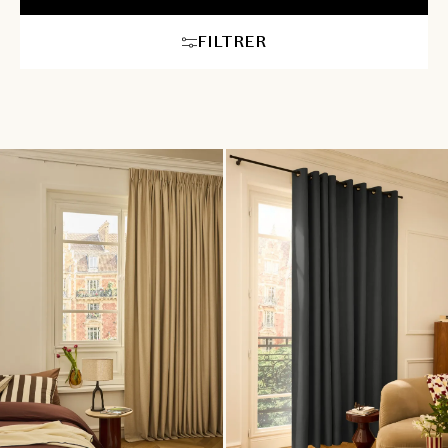
naturel aux tissus unis tendance, en passant par le blanc
intemporel ou le gris contemporain, notre gamme répond à tous
FILTRER
les styles de décoration intérieure. Nos experts en
aménagement intérieur vous guideront avec des conseils
personnalisés pour choisir le voilage ou le rideau haut de
gamme parfait, en tenant compte de la couleur de vos meubles,
de votre crédence et de l’atmosphère générale de votre espace.
Grâce à notre service sur mesure, profitez d’une décoration
soignée du sol au plafond, pour une cuisine aussi belle que
fonctionnelle.