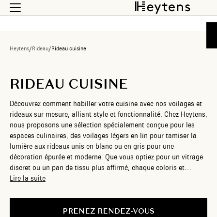
Heytens
/
Rideau
/
Rideau cuisine
RIDEAU CUISINE
Découvrez comment habiller votre cuisine avec nos voilages et
rideaux sur mesure, alliant style et fonctionnalité. Chez Heytens,
nous proposons une sélection spécialement conçue pour les
espaces culinaires, des voilages légers en lin pour tamiser la
lumière aux rideaux unis en blanc ou en gris pour une
décoration épurée et moderne. Que vous optiez pour un vitrage
discret ou un pan de tissu plus affirmé, chaque coloris et
chaque matière est pensé pour s’intégrer harmonieusement à
Lire la suite
votre maison. Nos nouveautés incluent des modèles petite
fenêtre adaptés aux cuisines aux ouvertures plus étroites, posés
sur tringle pour une installation simple et soignée. Du lin
PRENEZ RENDEZ-VOUS