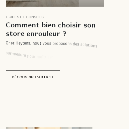
G
U
I
D
E
S
E
T
C
O
N
S
E
I
L
S
C
o
m
m
e
n
t
b
i
e
n
c
h
o
i
s
i
r
s
o
n
s
t
o
r
e
e
n
r
o
u
l
e
u
r
?
C
h
e
z
H
e
y
t
e
n
s
,
n
o
u
s
v
o
u
s
p
r
o
p
o
s
o
n
s
d
e
s
s
o
l
u
t
i
o
n
s
s
u
r
-
m
e
s
u
r
e
p
o
u
r
m
a
î
t
r
i
s
e
r
l
a
c
h
a
l
e
u
r
e
t
l
'
é
b
l
o
u
i
s
s
e
m
e
n
t
,
t
o
u
t
e
n
a
l
l
i
a
n
t
s
t
y
l
e
e
t
i
n
n
o
v
a
t
i
o
n
.
p
a
r
M
a
t
é
o
S
e
r
v
a
n
t
DÉCOUVRIR L'ARTICLE
7 février
2025