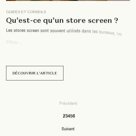
G
U
I
D
E
S
E
T
C
O
N
S
E
I
L
S
Q
u
’
e
s
t
-
c
e
q
u
’
u
n
s
t
o
r
e
s
c
r
e
e
n
?
L
e
s
s
t
o
r
e
s
s
c
r
e
e
n
s
o
n
t
s
o
u
v
e
n
t
u
t
i
l
i
s
é
s
d
a
n
s
l
e
s
b
u
r
e
a
u
x
,
l
e
s
p
i
è
c
e
s
à
v
i
v
r
e
,
e
t
s
o
n
t
d
i
s
p
o
n
i
b
l
e
s
e
n
p
l
u
s
i
e
u
r
s
d
e
n
s
i
t
é
s
d
e
t
i
s
s
a
g
e
p
o
u
r
m
o
d
u
l
e
r
l
a
q
u
a
n
t
i
t
é
d
e
l
u
m
i
è
r
e
e
t
d
e
v
i
s
i
b
i
l
i
t
é
.
I
l
s
p
e
u
v
e
n
t
ê
t
r
e
i
n
s
t
a
l
l
é
s
e
n
i
n
t
é
r
i
e
u
r
o
u
e
n
e
x
t
é
r
i
e
u
r
,
m
a
n
u
e
l
l
e
m
e
n
t
DÉCOUVRIR L'ARTICLE
Précédent
1
2
3
4
5
6
Suivant