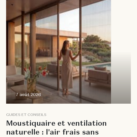
7 août
2026
7 août 2026
G
U
I
D
E
S
E
T
C
O
N
S
E
I
L
S
M
o
u
s
t
i
q
u
a
i
r
e
e
t
v
e
n
t
i
l
a
t
i
o
n
n
a
t
u
r
e
l
l
e
:
l
'
a
i
r
f
r
a
i
s
s
a
n
s