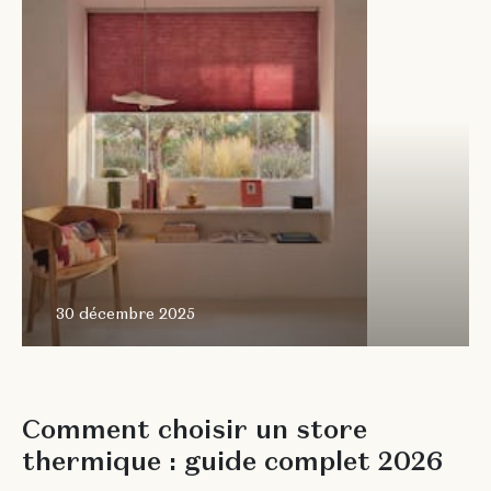
30 décembre 2025
G
U
I
D
E
S
E
T
C
O
N
S
E
I
L
S
C
o
m
m
e
n
t
c
h
o
i
s
i
r
u
n
s
t
o
r
e
t
h
e
r
m
i
q
u
e
:
g
u
i
d
e
c
o
m
p
l
e
t
2
0
2
6