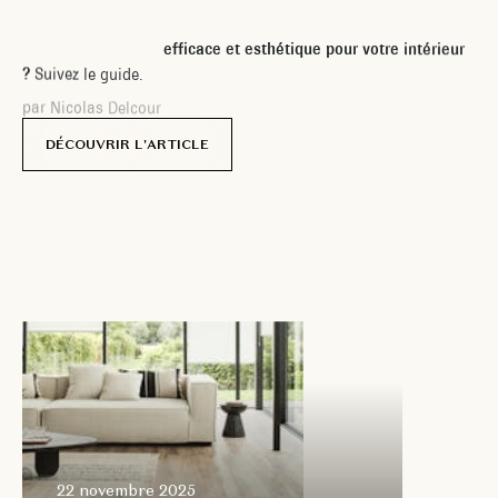
V
o
u
s
c
h
e
r
c
h
e
z
u
n
s
t
o
r
e
t
h
e
r
m
i
q
u
e
e
f
f
i
c
a
c
e
e
t
e
s
t
h
é
t
i
q
u
e
p
o
u
r
v
o
t
r
e
i
n
t
é
r
i
e
u
r
?
S
u
i
v
e
z
l
e
g
u
i
d
e
.
p
a
r
N
i
c
o
l
a
s
D
e
l
c
o
u
r
DÉCOUVRIR L'ARTICLE
22 novembre
2025
22 novembre 2025