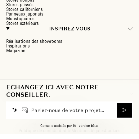
Stores douplis
Stores plissés
Stores californiens
Panneaux japonais
Moustiquaires
Stores extérieurs
INSPIREZ-VOUS
Réalisations des showrooms
Inspirations
Magazine
ECHANGEZ ICI AVEC NOTRE
CONSEILLER.
BE/FR
P
a
r
l
e
z
-
n
o
u
s
d
e
v
o
t
r
e
p
r
o
j
e
t
.
.
.
© 2026 Heytens. Tous droits réservés.
Conseils assistés par IA - version bêta.
Politique de confidentialité
Mentions légales
Cookies