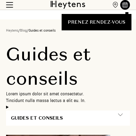
PRENEZ RENDEZ-VOUS
Heytens
/
Blog
/
Guides et conseils
G
u
i
d
e
s
e
t
c
o
n
s
e
i
l
s
L
o
r
e
m
i
p
s
u
m
d
o
l
o
r
s
i
t
a
m
e
t
c
o
n
s
e
c
t
e
t
u
r
.
T
i
n
c
i
d
u
n
t
n
u
l
l
a
m
a
s
s
a
l
e
c
t
u
s
a
e
l
i
t
e
u
.
I
n
.
GUIDES ET CONSEILS