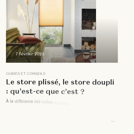
7 février 2025
G
U
I
D
E
S
E
T
C
O
N
S
E
I
L
S
L
e
s
t
o
r
e
p
l
i
s
s
é
,
l
e
s
t
o
r
e
d
o
u
p
l
i
:
q
u
’
e
s
t
-
c
e
q
u
e
c
’
e
s
t
?
À
l
a
d
i
f
f
é
r
e
n
c
e
d
e
s
t
o
i
l
e
s
p
l
i
s
s
é
e
s
,
q
u
i
a
d
o
p
t
e
n
t
u
n
e
s
t
r
u
c
t
u
r
e
e
n
a
c
c
o
r
d
é
o
n
a
v
e
c
u
n
p
l
i
u
n
i
q
u
e
e
t
d
i
s
c
r
e
t
,
l
e
s
t
o
i
l
e
s
d
o
u
p
l
i
s
e
d
i
s
t
i
n
g
u
e
n
t
p
a
r
l
e
u
r
i
n
g
é
n
i
e
u
s
e
f
o
r
m
e
d
e
n
i
d
d
’
a
b
e
i
l
l
e
.
C
e
t
t
e
c
o
n
c
e
p
t
i
o
n