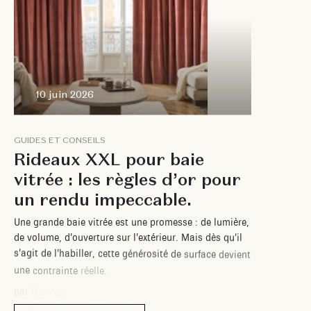
10 juin 2026
G
U
I
D
E
S
E
T
C
O
N
S
E
I
L
S
R
i
d
e
a
u
x
X
X
L
p
o
u
r
b
a
i
e
v
i
t
r
é
e
:
l
e
s
r
è
g
l
e
s
d
’
o
r
p
o
u
r
u
n
r
e
n
d
u
i
m
p
e
c
c
a
b
l
e
.
U
n
e
g
r
a
n
d
e
b
a
i
e
v
i
t
r
é
e
e
s
t
u
n
e
p
r
o
m
e
s
s
e
:
d
e
l
u
m
i
è
r
e
,
d
e
v
o
l
u
m
e
,
d
’
o
u
v
e
r
t
u
r
e
s
u
r
l
’
e
x
t
é
r
i
e
u
r
.
M
a
i
s
d
è
s
q
u
’
i
l
s
’
a
g
i
t
d
e
l
’
h
a
b
i
l
l
e
r
,
c
e
t
t
e
g
é
n
é
r
o
s
i
t
é
d
e
s
u
r
f
a
c
e
d
e
v
i
e
n
t
u
n
e
c
o
n
t
r
a
i
n
t
e
r
é
e
l
l
e
.
p
a
r
N
i
c
o
l
a
s
D
e
l
c
o
u
r