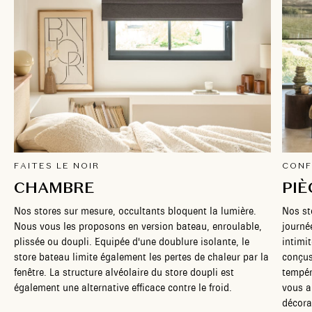
FAITES LE NOIR
CONF
CHAMBRE
PIÈ
Nos stores sur mesure, occultants bloquent la lumière.
Nos st
Nous vous les proposons en version bateau, enroulable,
journé
plissée ou doupli. Equipée d'une doublure isolante, le
intimi
store bateau limite également les pertes de chaleur par la
conçus
fenêtre. La structure alvéolaire du store doupli est
tempér
également une alternative efficace contre le froid.
vous a
décora