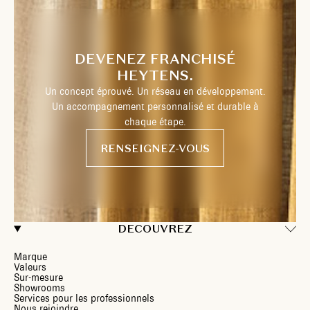
DEVENEZ FRANCHISÉ
HEYTENS.
Un concept éprouvé. Un réseau en développement.
Un accompagnement personnalisé et durable à
chaque étape.
RENSEIGNEZ-VOUS
DECOUVREZ
Marque
Valeurs
Sur-mesure
Showrooms
Services pour les professionnels
Nous rejoindre