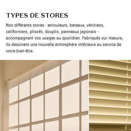
T
Y
P
E
S
D
E
S
T
O
R
E
S
N
o
s
d
i
f
f
é
r
e
n
t
s
s
t
o
r
e
s
-
e
n
r
o
u
l
e
u
r
s
,
b
a
t
e
a
u
x
,
v
é
n
i
t
i
e
n
s
,
c
a
l
i
f
o
r
n
i
e
n
s
,
p
l
i
s
s
é
s
,
d
o
u
p
l
i
s
,
p
a
n
n
e
a
u
x
j
a
p
o
n
a
i
s
-
a
c
c
o
m
p
a
g
n
e
n
t
v
o
s
u
s
a
g
e
s
a
u
q
u
o
t
i
d
i
e
n
.
F
a
b
r
i
q
u
é
s
s
u
r
m
e
s
u
r
e
,
i
l
s
d
e
s
s
i
n
e
n
t
u
n
e
n
o
u
v
e
l
l
e
a
t
m
o
s
p
h
è
r
e
i
n
t
é
r
i
e
u
r
e
a
u
s
e
r
v
i
c
e
d
e
v
o
t
r
e
b
i
e
n
-
ê
t
r
e
.