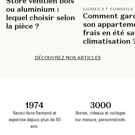
Store vénitien bois
ou aluminium :
GUIDES ET CONSEILS
Comment gar
lequel choisir selon
son appartem
la pièce ?
frais en été s
climatisation 
DÉCOUVREZ NOS ARTICLES
DÉCOUVREZ NOS ARTICLES
DÉCOUVREZ NOS ARTICLES
DÉCOUVREZ NOS ARTICLES
DÉCOUVREZ NOS ARTICLES
DÉCOUVREZ NOS ARTICLES
DÉCOUVREZ NOS ARTICLES
DÉCOUVREZ NOS ARTICLES
DÉCOUVREZ NOS ARTICLES
DÉCOUVREZ NOS ARTICLES
DÉCOUVREZ NOS ARTICLES
DÉCOUVREZ NOS ARTICLES
DÉCOUVREZ NOS ARTICLES
DÉCOUVREZ NOS ARTICLES
DÉCOUVREZ NOS ARTICLES
DÉCOUVREZ NOS ARTICLES
DÉCOUVREZ NOS ARTICLES
DÉCOUVREZ NOS ARTICLES
DÉCOUVREZ NOS ARTICLES
DÉCOUVREZ NOS ARTICLES
1974
3000
Savoir-faire flamand et
Stores, rideaux et voilages
expertise depuis plus de 50
sur mesure, personnalisés.
ans.