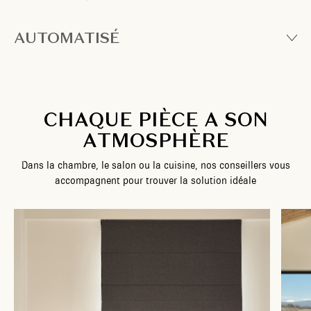
AUTOMATISÉ
C
H
A
Q
U
E
P
I
È
C
E
A
S
O
N
A
T
M
O
S
P
H
È
R
E
D
a
n
s
l
a
c
h
a
m
b
r
e
,
l
e
s
a
l
o
n
o
u
l
a
c
u
i
s
i
n
e
,
n
o
s
c
o
n
s
e
i
l
l
e
r
s
v
o
u
s
a
c
c
o
m
p
a
g
n
e
n
t
p
o
u
r
t
r
o
u
v
e
r
l
a
s
o
l
u
t
i
o
n
i
d
é
a
l
e