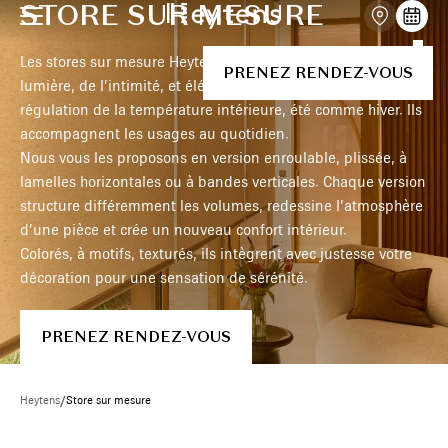
STORE SUR MESURE
Les stores sur mesure Heytens conjuguent maitrise de la
PRENEZ RENDEZ-VOUS
lumière, de l’intimité, et élégance. Ils participent à la
régulation de la température intérieure, été comme hiver. Ils
accompagnent les usages au quotidien.
Nous vous les proposons en version enroulable, plissée, à
lamelles horizontales ou à bandes verticales. Chaque version
structure différemment les volumes, redessine l’atmosphère
d’une pièce et crée un nouveau confort intérieur.
Colorés, à motifs, texturés, ils intègrent avec justesse votre
décoration pour une sensation de sérénité.
PRENEZ RENDEZ-VOUS
Heytens
/
Store sur mesure