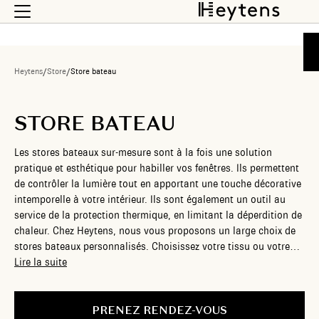
Heytens
/
Store
/
Store bateau
STORE BATEAU
Les stores bateaux sur-mesure sont à la fois une solution
pratique et esthétique pour habiller vos fenêtres. Ils permettent
de contrôler la lumière tout en apportant une touche décorative
intemporelle à votre intérieur. Ils sont également un outil au
service de la protection thermique, en limitant la déperdition de
chaleur. Chez Heytens, nous vous proposons un large choix de
stores bateaux personnalisés. Choisissez votre tissu ou votre
voile, uni ou à motifs, dans des couleurs douces ou plus
Lire la suite
toniques ; ils s’harmoniseront à votre décoration pour la
sublimer. Nos experts en aménagement intérieur vous
accompagnent pour choisir le store parfait, assurant une
PRENEZ RENDEZ-VOUS