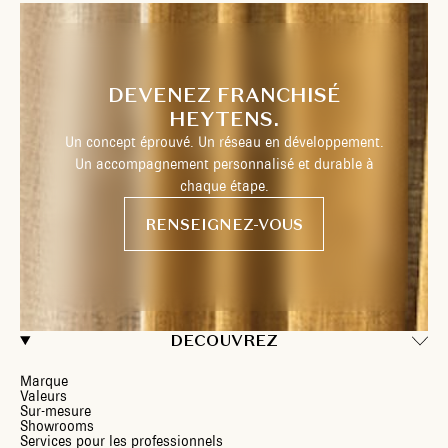
DEVENEZ FRANCHISÉ
HEYTENS.
Un concept éprouvé. Un réseau en développement.
Un accompagnement personnalisé et durable à
chaque étape.
RENSEIGNEZ-VOUS
DECOUVREZ
Marque
Valeurs
Sur-mesure
Showrooms
Services pour les professionnels