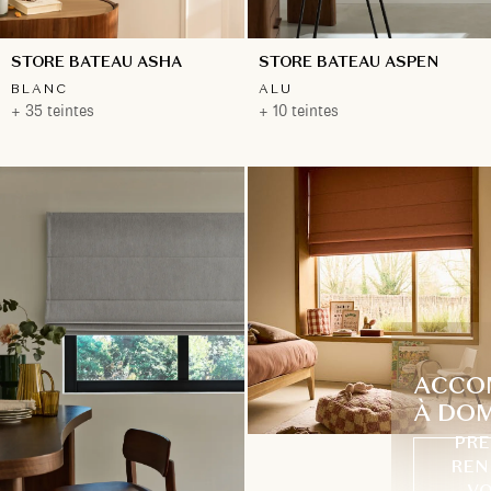
STORE BATEAU ASHA
STORE BATEAU ASPEN
BLANC
ALU
+ 35 teintes
+ 10 teintes
ACCO
À DOM
PRE
REN
VO