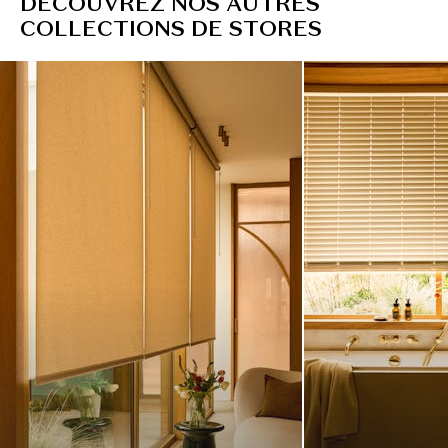
D
É
C
O
U
V
R
E
Z
N
O
S
A
U
T
R
E
S
C
O
L
L
E
C
T
I
O
N
S
D
E
S
T
O
R
E
S