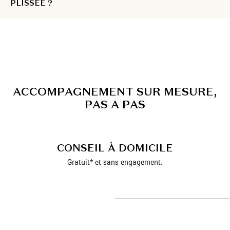
PLISSÉE ?
A
C
C
O
M
P
A
G
N
E
M
E
N
T
S
U
R
M
E
S
U
R
E
,
P
A
S
A
P
A
S
CONSEIL À DOMICILE
Gratuit* et sans engagement.