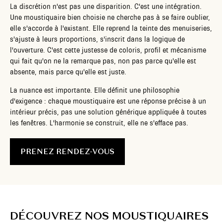
La discrétion n'est pas une disparition. C'est une intégration.
Une moustiquaire bien choisie ne cherche pas à se faire oublier,
elle s'accorde à l'existant. Elle reprend la teinte des menuiseries,
s'ajuste à leurs proportions, s'inscrit dans la logique de
l'ouverture. C'est cette justesse de coloris, profil et mécanisme
qui fait qu'on ne la remarque pas, non pas parce qu'elle est
absente, mais parce qu'elle est juste.
La nuance est importante. Elle définit une philosophie
d'exigence : chaque moustiquaire est une réponse précise à un
intérieur précis, pas une solution générique appliquée à toutes
les fenêtres. L'harmonie se construit, elle ne s'efface pas.
PRENEZ RENDEZ-VOUS
D
É
C
O
U
V
R
E
Z
N
O
S
M
O
U
S
T
I
Q
U
A
I
R
E
S