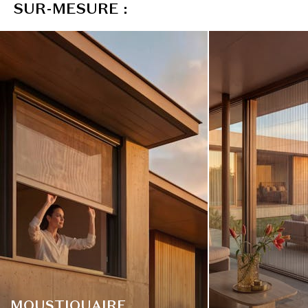
S
U
R
-
M
E
S
U
R
E
:
MOUSTIQUAIRE