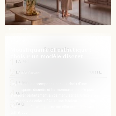
8 mai 2026
TENDANCE
Sommaire
Moustiquaire et esthétique :
choisir un modèle discret.
LA MOUSTIQUAIRE ENROULABLE
LA MOUSTIQUAIRE PLISSÉE POUR PORTE
par Matéo Servant
LA MOUSTIQUAIRE CADRE FIXE
Heytens vous accompagne dans le choix d’une
moustiquaire discrète et harmonieuse, pensée pour
LE CONSEIL À DOMICILE
s’intégrer parfaitement à vos menuiseries. Grâce à un
large choix de coloris RAL et une fabrication sur mesure,
FAQ.
chaque modèle allie protection efficace et équilibre
esthétique.