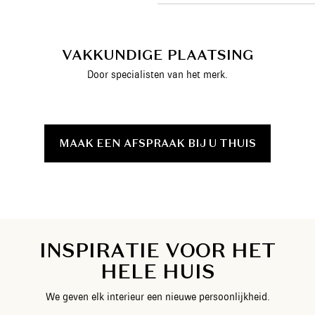
VAKKUNDIGE PLAATSING
Door specialisten van het merk.
MAAK EEN AFSPRAAK BIJ U THUIS
I
N
S
P
I
R
A
T
I
E
V
O
O
R
H
E
T
H
E
L
E
H
U
I
S
W
e
g
e
v
e
n
e
l
k
i
n
t
e
r
i
e
u
r
e
e
n
n
i
e
u
w
e
p
e
r
s
o
o
n
l
i
j
k
h
e
i
d
.