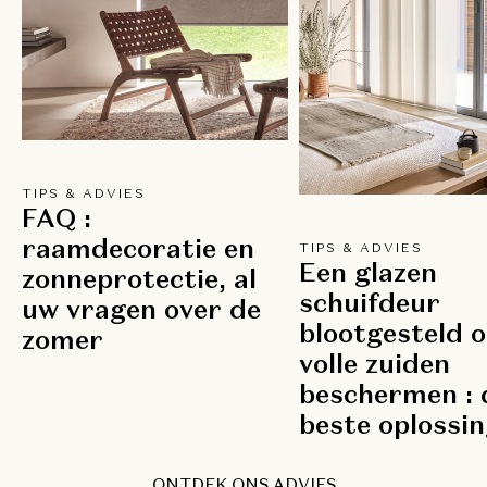
TIPS & ADVIES
FAQ :
raamdecoratie en
TIPS & ADVIES
Een glazen
zonneprotectie, al
schuifdeur
uw vragen over de
blootgesteld o
zomer
volle zuiden
beschermen : 
beste oplossin
ONTDEK ONS ADVIES
ONTDEK ONS ADVIES
ONTDEK ONS ADVIES
ONTDEK ONS ADVIES
ONTDEK ONS ADVIES
ONTDEK ONS ADVIES
ONTDEK ONS ADVIES
ONTDEK ONS ADVIES
ONTDEK ONS ADVIES
ONTDEK ONS ADVIES