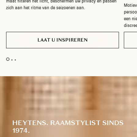
maat filteren het licht, beschermen uw privacy en passen
Motiev
zich aan het ritme van de seizoenen aan.
persoo
een ni
discree
LAAT U INSPIREREN
HEYTENS. RAAMSTYLIST SINDS
1974.