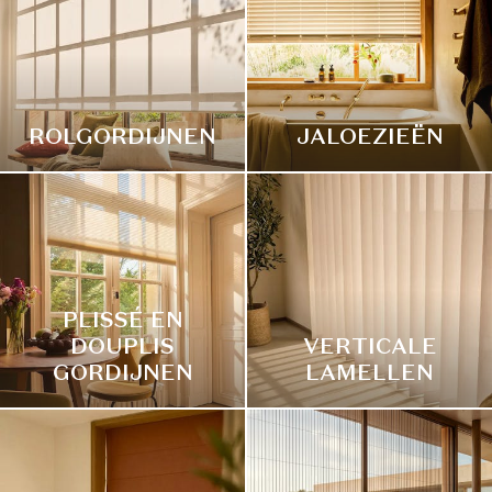
ROLGORDIJNEN
JALOEZIEËN
PLISSÉ EN
DOUPLIS
VERTICALE
GORDIJNEN
LAMELLEN