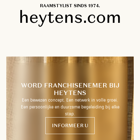
RAAMSTYLIST SINDS 1974.
heytens.com
WORD FRANCHISENEMER BIJ
HEYTENS
Een bewezen concept. Een netwerk in volle groei.
Een persoonlijke en duurzame begeleiding bij elke
stap.
INFORMEER U