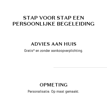
S
T
A
P
V
O
O
R
S
T
A
P
E
E
N
P
E
R
S
O
O
N
L
I
J
K
E
B
E
G
E
L
E
I
D
I
N
G
ADVIES AAN HUIS
Gratis* en zonder aankoopverplichting.
OPMETING
Personalisatie. Op maat gemaakt.