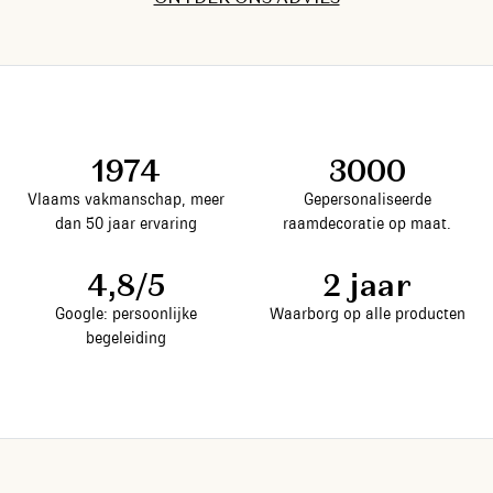
ONTDEK ONS ADVIES
ONTDEK ONS ADVIES
ONTDEK ONS ADVIES
ONTDEK ONS ADVIES
ONTDEK ONS ADVIES
ONTDEK ONS ADVIES
ONTDEK ONS ADVIES
ONTDEK ONS ADVIES
ONTDEK ONS ADVIES
ONTDEK ONS ADVIES
ONTDEK ONS ADVIES
1974
3000
Vlaams vakmanschap, meer
Gepersonaliseerde
dan 50 jaar ervaring
raamdecoratie op maat.
4,8/5
2 jaar
Google: persoonlijke
Waarborg op alle producten
begeleiding