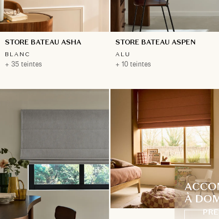
STORE BATEAU ASHA
STORE BATEAU ASPEN
BLANC
ALU
+ 35 teintes
+ 10 teintes
ACCO
À DOM
PRE