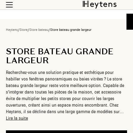
Heytens
/
Store
/
Store bateau
/
Store bateau grande largeur
STORE BATEAU GRANDE
LARGEUR
Recherchez-vous une solution pratique et esthétique pour
habiller vos fenêtres panoramiques ou baies vitrées ? Le store
bateau grande largeur reste votre meilleure option. Capable de
s’intégrer dans toutes les pièces de la maison, cet accessoire
évite de multiplier les petits stores pour couvrir les larges
ouvertures, créant ainsi un espace moins encombrant. Chez
Heytens, il se décline dans une large gamme de modèles sur
mesure pour répondre à vos exigences. Avec ces créations
Lire la suite
personnalisées, votre intérieur est plus harmonieux.