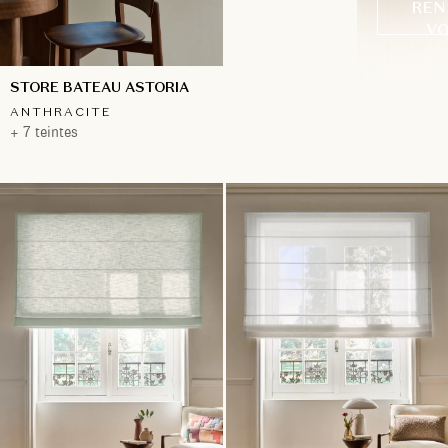
REN
VO
STORE BATEAU ASTORIA
ANTHRACITE
+ 7 teintes