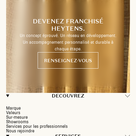
DEVENEZ FRANCHISÉ
HEYTENS.
Un concept éprouvé. Un réseau en développement.
Un accompagnement personnalisé et durable à
chaque étape.
RENSEIGNEZ-VOUS
DECOUVREZ
Marque
Valeurs
Sur-mesure
Showrooms
Services pour les professionnels
Nous rejoindre