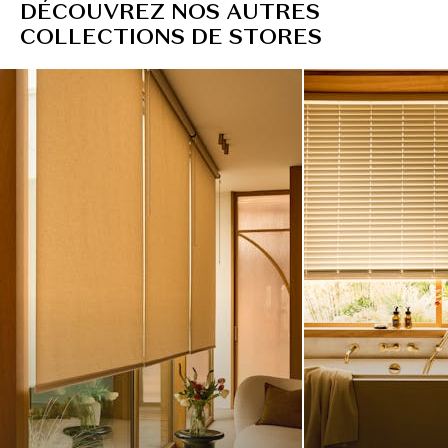
D
É
C
O
U
V
R
E
Z
N
O
S
A
U
T
R
E
S
C
O
L
L
E
C
T
I
O
N
S
D
E
S
T
O
R
E
S