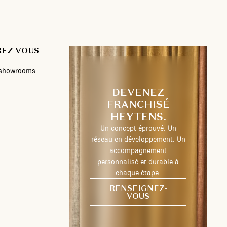
REZ-VOUS
s showrooms
DEVENEZ
FRANCHISÉ
HEYTENS.
Un concept éprouvé. Un
réseau en développement. Un
accompagnement
personnalisé et durable à
chaque étape.
RENSEIGNEZ-
VOUS