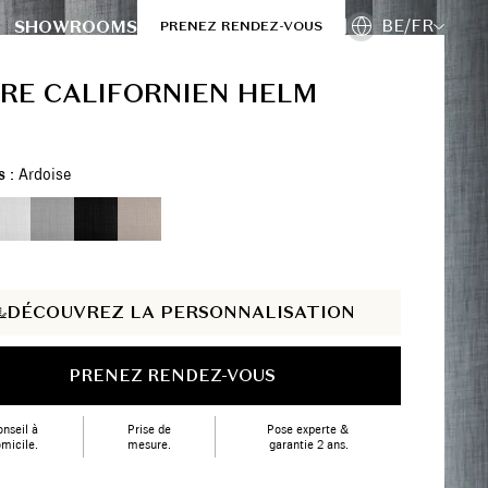
BE/FR
SHOWROOMS
PRENEZ RENDEZ-VOUS
RE CALIFORNIEN HELM
s :
Ardoise
DÉCOUVREZ LA PERSONNALISATION
PRENEZ RENDEZ-VOUS
nseil à
Prise de
Pose experte &
micile.
mesure.
garantie 2 ans.