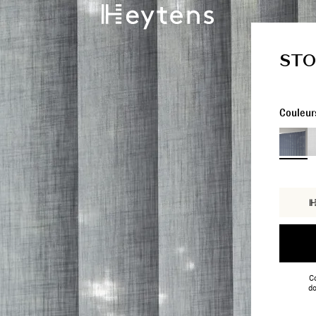
STO
Couleur
Co
do