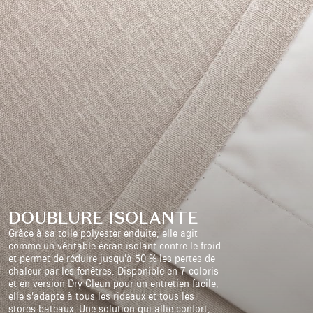
DOUBLURE ISOLANTE
Grâce à sa toile polyester enduite, elle agit
comme un véritable écran isolant contre le froid
et permet de réduire jusqu’à 50 % les pertes de
chaleur par les fenêtres. Disponible en 7 coloris
et en version Dry Clean pour un entretien facile,
elle s’adapte à tous les rideaux et tous les
stores bateaux. Une solution qui allie confort,