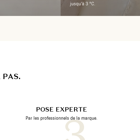
jusqu’à 3 °C.
A
P
A
S
.
POSE EXPERTE
Par les professionnels de la marque.