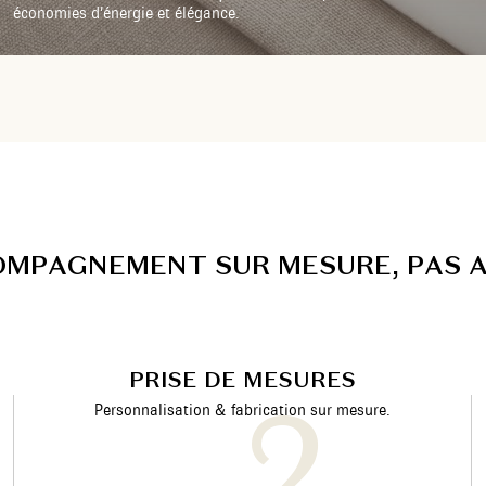
économies d’énergie et élégance.
O
M
P
A
G
N
E
M
E
N
T
S
U
R
M
E
S
U
R
E
,
P
A
S
PRISE DE MESURES
Personnalisation & fabrication sur mesure.