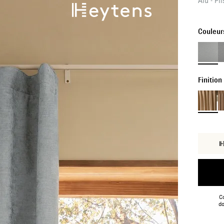
Alu - Pl
Couleur
Finition
Co
do