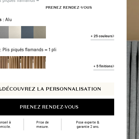
is piqués flamands – 1 pli
BE/FR
SHOWROOMS
PRENEZ RENDEZ-VOUS
s :
Alu
+ 25 couleurs
 :
Plis piqués flamands – 1 pli
+ 5 finitions
DÉCOUVREZ LA PERSONNALISATION
PRENEZ RENDEZ-VOUS
nseil à
Prise de
Pose experte &
micile.
mesure.
garantie 2 ans.