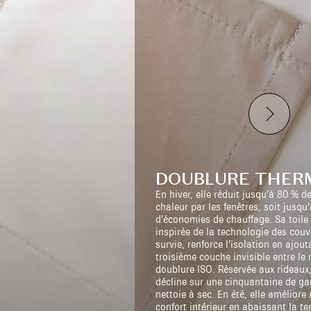
DOUBLURE THER
En hiver, elle réduit jusqu’à 80 % d
chaleur par les fenêtres, soit jusqu
d’économies de chauffage. Sa toile 
inspirée de la technologie des couv
survie, renforce l’isolation en ajou
troisième couche invisible entre le 
doublure ISO. Réservée aux rideaux,
décline sur une cinquantaine de g
nettoie à sec. En été, elle améliore 
confort intérieur en abaissant la t