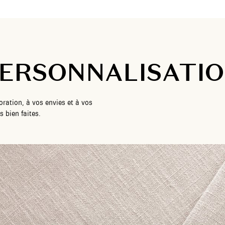
ERSONNALISATI
ration, à vos envies et à vos
 bien faites.