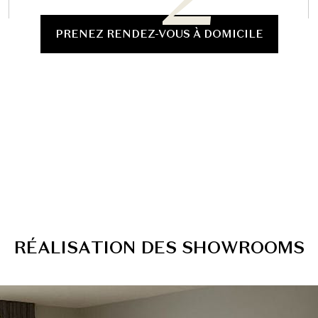
PRENEZ RENDEZ-VOUS À DOMICILE
R
É
A
L
I
S
A
T
I
O
N
D
E
S
S
H
O
W
R
O
O
M
S