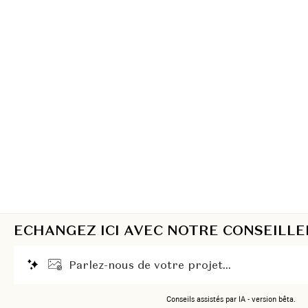
ECHANGEZ ICI AVEC NOTRE CONSEILLE
P
a
r
l
e
z
-
n
o
u
s
d
e
v
o
t
r
e
p
r
o
j
e
t
.
.
.
Conseils assistés par IA - version bêta.