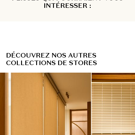
INTÉRESSER :
D
É
C
O
U
V
R
E
Z
N
O
S
A
U
T
R
E
S
C
O
L
L
E
C
T
I
O
N
S
D
E
S
T
O
R
E
S