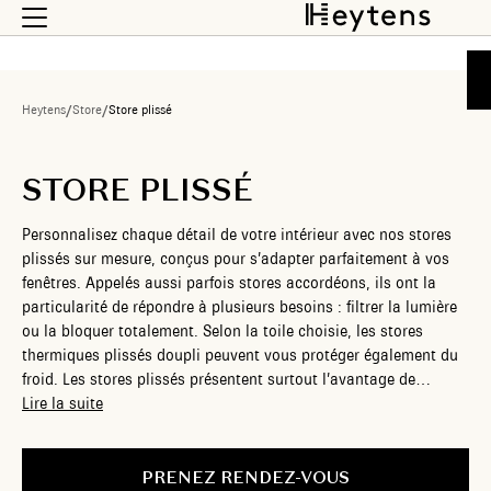
Heytens
/
Store
/
Store plissé
STORE PLISSÉ
Personnalisez chaque détail de votre intérieur avec nos stores
plissés sur mesure, conçus pour s’adapter parfaitement à vos
fenêtres. Appelés aussi parfois stores accordéons, ils ont la
particularité de répondre à plusieurs besoins : filtrer la lumière
ou la bloquer totalement. Selon la toile choisie, les stores
thermiques plissés doupli peuvent vous protéger également du
froid. Les stores plissés présentent surtout l’avantage de
s’adapter à tout type de fenêtres, même les plus atypiques,
Lire la suite
offrant des possibilités de personnalisation infinies. Avec nos
stores plissés sur mesure, créez une atmosphère unique et
accueillante dans votre maison, où le confort et le style se
PRENEZ RENDEZ-VOUS