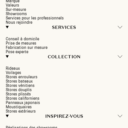
Marque
Valeurs
Sur-mesure
Showrooms
Services pour les professionnels
Nous rejoindre
SERVICES
Conseil à domicile
Prise de mesures
Fabrication sur mesure
Pose experte
COLLECTION
Rideaux
Voilages
Stores enrouleurs
Stores bateaux
Stores vénitiens
Stores douplis
Stores plissés
Stores californiens
Panneaux japonais
Moustiquaires
Stores extérieurs
INSPIREZ-VOUS
Réalisations des showrooms