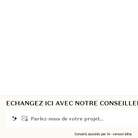
ECHANGEZ ICI AVEC NOTRE CONSEILLE
P
a
r
l
e
z
-
n
o
u
s
d
e
v
o
t
r
e
p
r
o
j
e
t
.
.
.
Conseils assistés par IA - version bêta.