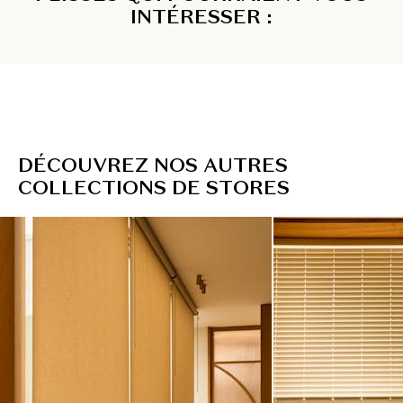
INTÉRESSER :
D
É
C
O
U
V
R
E
Z
N
O
S
A
U
T
R
E
S
C
O
L
L
E
C
T
I
O
N
S
D
E
S
T
O
R
E
S