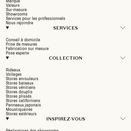
Marque
Valeurs
Sur-mesure
Showrooms
Services pour les professionnels
Nous rejoindre
SERVICES
Conseil à domicile
Prise de mesures
Fabrication sur mesure
Pose experte
COLLECTION
Rideaux
Voilages
Stores enrouleurs
Stores bateaux
Stores vénitiens
Stores douplis
Stores plissés
Stores californiens
Panneaux japonais
Moustiquaires
Stores extérieurs
INSPIREZ-VOUS
Réalisations des showrooms