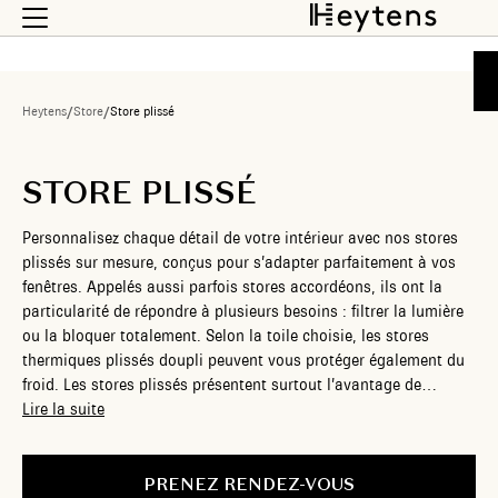
Heytens
/
Store
/
Store plissé
STORE PLISSÉ
Personnalisez chaque détail de votre intérieur avec nos stores
plissés sur mesure, conçus pour s’adapter parfaitement à vos
fenêtres. Appelés aussi parfois stores accordéons, ils ont la
particularité de répondre à plusieurs besoins : filtrer la lumière
ou la bloquer totalement. Selon la toile choisie, les stores
thermiques plissés doupli peuvent vous protéger également du
froid. Les stores plissés présentent surtout l’avantage de
s’adapter à tout type de fenêtres, même les plus atypiques,
Lire la suite
offrant des possibilités de personnalisation infinies. Avec nos
stores plissés sur mesure, créez une atmosphère unique et
accueillante dans votre maison, où le confort et le style se
PRENEZ RENDEZ-VOUS