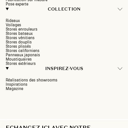
Pose experte
COLLECTION
Rideaux
Voilages
Stores enrouleurs
Stores bateaux
Stores vénitiens
Stores douplis
Stores plissés
Stores californiens
Panneaux japonais
Moustiquaires
Stores extérieurs
INSPIREZ-VOUS
Réalisations des showrooms
Inspirations
Magazine
ECHANGEZ ICI AVEC NOTRE