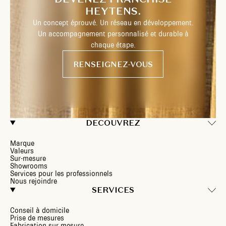
HEYTENS.
Un concept éprouvé. Un réseau en développement.
Un accompagnement personnalisé et durable à
chaque étape.
RENSEIGNEZ-VOUS
DECOUVREZ
Marque
Valeurs
Sur-mesure
Showrooms
Services pour les professionnels
Nous rejoindre
SERVICES
Conseil à domicile
Prise de mesures
Fabrication sur mesure