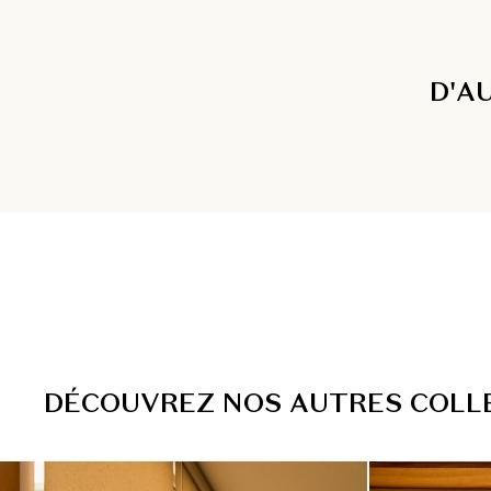
D'A
D
É
C
O
U
V
R
E
Z
N
O
S
A
U
T
R
E
S
C
O
L
L