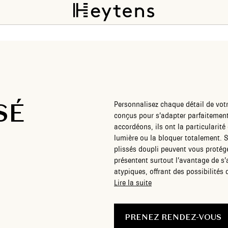
SÉ
Personnalisez chaque détail de votr
conçus pour s’adapter parfaitement 
accordéons, ils ont la particularité 
lumière ou la bloquer totalement. S
plissés doupli peuvent vous protéger également
présentent surtout l’avantage de s’
atypiques, offrant des possibilités de person
plissés sur mesure, créez une atmo
Lire la suite
maison, où le confort et le style 
pièce un refuge de tranquillité, où 
d’exclusivité. Nos équipes vous conseillent en show-room ou à domicile et gèrent
PRENEZ RENDEZ-VOUS
pour vous toutes les étapes de la p