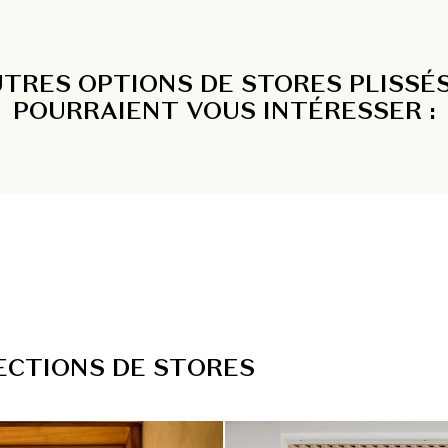
UTRES OPTIONS DE STORES PLISSÉS
POURRAIENT VOUS INTÉRESSER :
E
C
T
I
O
N
S
D
E
S
T
O
R
E
S