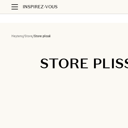
INSPIREZ-VOUS
Heytens
/
Store
/
Store plissé
STORE PLIS