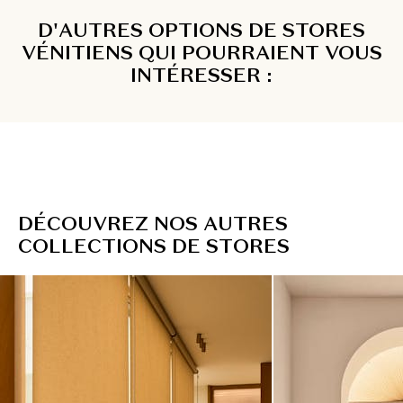
D'AUTRES OPTIONS DE STORES
VÉNITIENS QUI POURRAIENT VOUS
INTÉRESSER :
D
É
C
O
U
V
R
E
Z
N
O
S
A
U
T
R
E
S
C
O
L
L
E
C
T
I
O
N
S
D
E
S
T
O
R
E
S