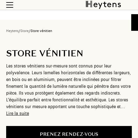
Heytens
/
Store
/
Store vénitien
STORE VÉNITIEN
Les stores vénitiens sur-mesure sont connus pour leur
polyvalence. Leurs lamelles horizontales de différentes largeurs,
en bois ou en aluminium, peuvent être inclinées pour filtrer
finement la quantité de lumière naturelle qui pénètre dans votre
pièce. Ils vous protègent également des regards indiscrets.
L’équilibre parfait entre fonctionnalité et esthétique. Les stores
vénitiens sur mesure apportent une touche sophistiquée et
contemporaine à votre intérieur, tout en offrant une solution
Lire la suite
efficace pour contrôler la lumière. Chez Heytens, nous vous
proposons des stores vénitiens personnalisés, en différentes
matières, finitions et largeurs, qui s’harmonisent parfaitement
PRENEZ RENDEZ-VOUS