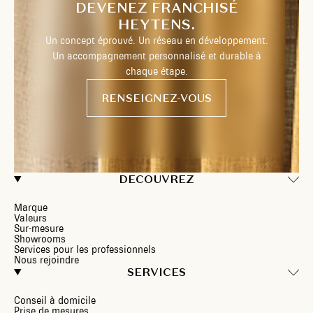
DEVENEZ FRANCHISÉ
HEYTENS.
Un concept éprouvé. Un réseau en développement.
Un accompagnement personnalisé et durable à
chaque étape.
RENSEIGNEZ-VOUS
DECOUVREZ
Marque
Valeurs
Sur-mesure
Showrooms
Services pour les professionnels
Nous rejoindre
SERVICES
Conseil à domicile
Prise de mesures