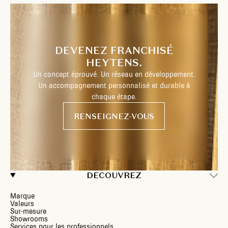
DEVENEZ FRANCHISÉ
HEYTENS.
Un concept éprouvé. Un réseau en développement.
Un accompagnement personnalisé et durable à
chaque étape.
RENSEIGNEZ-VOUS
DECOUVREZ
Marque
Valeurs
Sur-mesure
Showrooms
Services pour les professionnels