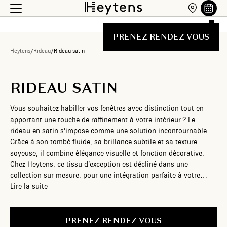
PRENEZ RENDEZ-VOUS
Heytens
/
Rideau
/
Rideau satin
RIDEAU SATIN
Vous souhaitez habiller vos fenêtres avec distinction tout en
apportant une touche de raffinement à votre intérieur ? Le
rideau en satin s’impose comme une solution incontournable.
Grâce à son tombé fluide, sa brillance subtile et sa texture
soyeuse, il combine élégance visuelle et fonction décorative.
Chez Heytens, ce tissu d’exception est décliné dans une
collection sur mesure, pour une intégration parfaite à votre
intérieur. Du choix du tissu à la pose finale, vous bénéficiez d’un
Lire la suite
accompagnement personnalisé à chaque étape.
PRENEZ RENDEZ-VOUS