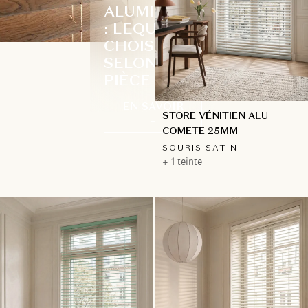
ALUMINIUM
: LEQUEL
CHOISIR
SELON LA
PIÈCE ?
EN SAVOIR
STORE VÉNITIEN ALU
+
COMETE 25MM
SOURIS SATIN
+ 1 teinte