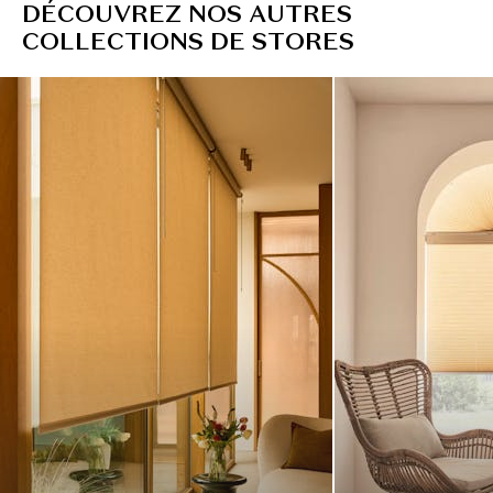
D
É
C
O
U
V
R
E
Z
N
O
S
A
U
T
R
E
S
C
O
L
L
E
C
T
I
O
N
S
D
E
S
T
O
R
E
S