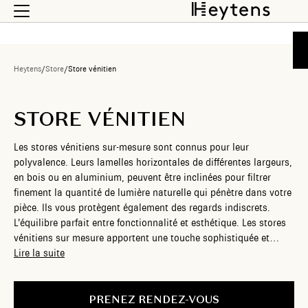
Heytens
/
Store
/
Store vénitien
STORE VÉNITIEN
Les stores vénitiens sur-mesure sont connus pour leur
polyvalence. Leurs lamelles horizontales de différentes largeurs,
en bois ou en aluminium, peuvent être inclinées pour filtrer
finement la quantité de lumière naturelle qui pénètre dans votre
pièce. Ils vous protègent également des regards indiscrets.
L’équilibre parfait entre fonctionnalité et esthétique. Les stores
vénitiens sur mesure apportent une touche sophistiquée et
contemporaine à votre intérieur, tout en offrant une solution
Lire la suite
efficace pour contrôler la lumière. Chez Heytens, nous vous
proposons des stores vénitiens personnalisés, en différentes
matières, finitions et largeurs, qui s’harmonisent parfaitement
PRENEZ RENDEZ-VOUS