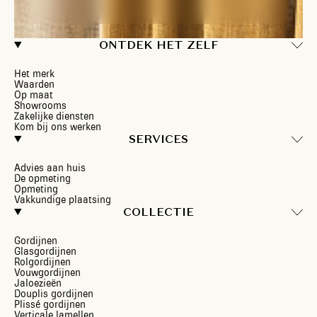
ONTDEK HET ZELF
Het merk
Waarden
Op maat
Showrooms
Zakelijke diensten
Kom bij ons werken
SERVICES
Advies aan huis
De opmeting
Opmeting
Vakkundige plaatsing
COLLECTIE
Gordijnen
Glasgordijnen
Rolgordijnen
Vouwgordijnen
Jaloezieën
Douplis gordijnen
Plissé gordijnen
Verticale lamellen