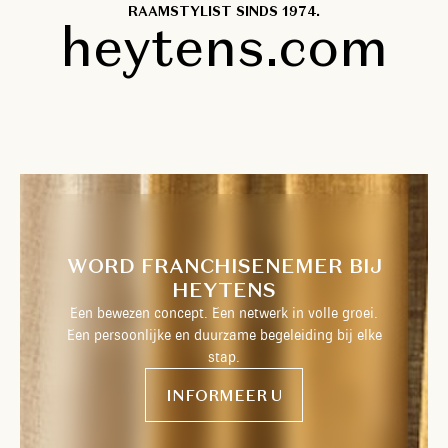
RAAMSTYLIST SINDS 1974.
heytens.com
WORD FRANCHISENEMER BIJ
HEYTENS
Een bewezen concept. Een netwerk in volle groei.
Een persoonlijke en duurzame begeleiding bij elke
stap.
INFORMEER U