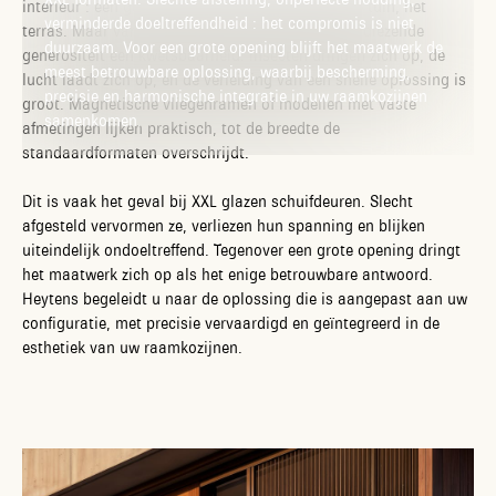
interieur : een genereuze opening op het licht, de tuin, het
verminderde doeltreffendheid : het compromis is niet
terras. Maar vanaf de eerste mooie dagen wordt diezelfde
duurzaam. Voor een grote opening blijft het maatwerk de
generositeit een kwetsbaarheid. Insecten dringen zich op, de
meest betrouwbare oplossing, waarbij bescherming,
lucht laadt zich op, en de verleiding van een snelle oplossing is
precisie en harmonische integratie in uw raamkozijnen
groot. Magnetische vliegenramen of modellen met vaste
samenkomen.
afmetingen lijken praktisch, tot de breedte de
standaardformaten overschrijdt.
Dit is vaak het geval bij XXL glazen schuifdeuren. Slecht
afgesteld vervormen ze, verliezen hun spanning en blijken
uiteindelijk ondoeltreffend. Tegenover een grote opening dringt
het maatwerk zich op als het enige betrouwbare antwoord.
Heytens begeleidt u naar de oplossing die is aangepast aan uw
configuratie, met precisie vervaardigd en geïntegreerd in de
esthetiek van uw raamkozijnen.