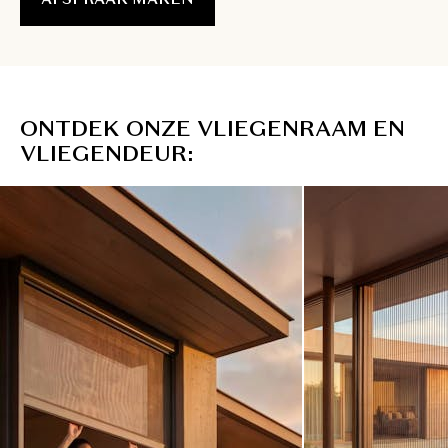
O
N
T
D
E
K
O
N
Z
E
V
L
I
E
G
E
N
R
A
A
M
E
N
V
L
I
E
G
E
N
D
E
U
R
: