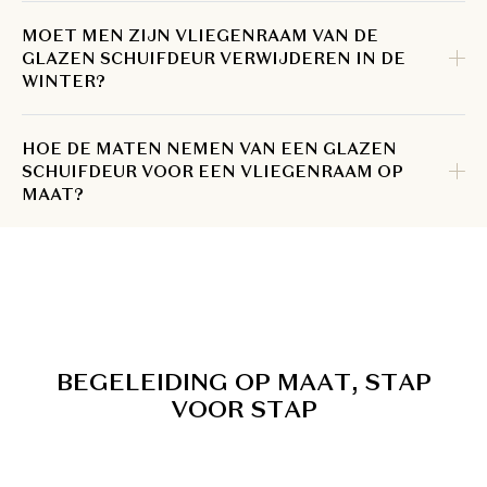
MOET MEN ZIJN VLIEGENRAAM VAN DE
GLAZEN SCHUIFDEUR VERWIJDEREN IN DE
WINTER?
HOE DE MATEN NEMEN VAN EEN GLAZEN
SCHUIFDEUR VOOR EEN VLIEGENRAAM OP
MAAT?
B
E
G
E
L
E
I
D
I
N
G
O
P
M
A
A
T
,
S
T
A
P
V
O
O
R
S
T
A
P