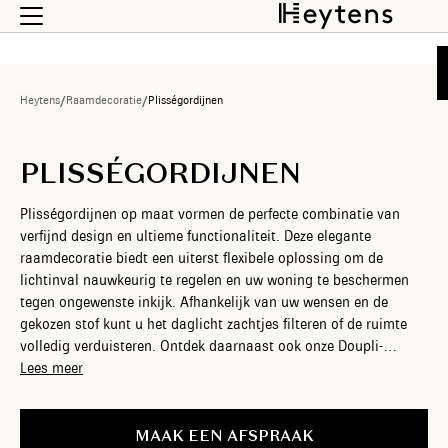
Heytens
/
Raamdecoratie
/
Plisségordijnen
PLISSÉGORDIJNEN
Plisségordijnen op maat vormen de perfecte combinatie van
verfijnd design en ultieme functionaliteit. Deze elegante
raamdecoratie biedt een uiterst flexibele oplossing om de
lichtinval nauwkeurig te regelen en uw woning te beschermen
tegen ongewenste inkijk. Afhankelijk van uw wensen en de
gekozen stof kunt u het daglicht zachtjes filteren of de ruimte
volledig verduisteren. Ontdek daarnaast ook onze Doupli-
gordijnen (ook wel honingraatgordijnen genoemd): dankzij hun
Lees meer
unieke dubbele plooi creëren ze een stilstaande luchtlaag die
uitstekend isoleert. Ze houden de kou buiten in de winter en
beschermen tegen hitte in de zomer. Het grootste voordeel van
MAAK EEN AFSPRAAK