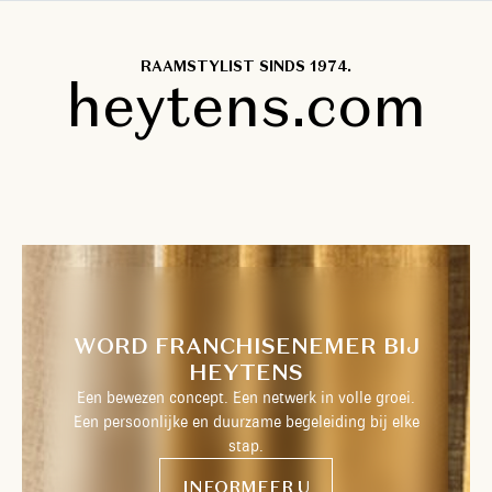
RAAMSTYLIST SINDS 1974.
heytens.com
WORD FRANCHISENEMER BIJ
HEYTENS
Een bewezen concept. Een netwerk in volle groei.
Een persoonlijke en duurzame begeleiding bij elke
stap.
INFORMEER U