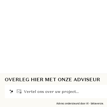
OVERLEG HIER MET ONZE ADVISEUR
V
e
r
t
e
l
o
n
s
o
v
e
r
u
w
p
r
o
j
e
c
t
.
.
.
Advies ondersteund door AI - bètaversie.