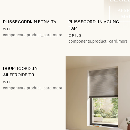
AFSP
MA
PLISSEGORDIJN ETNA TA
PLISSEGORDIJN AGUNG
TAP
WIT
components.product_card.more.2
GRIJS
components.product_card.more.
DOUPLIGORDIJN
AILEFROIDE TR
WIT
components.product_card.more.2