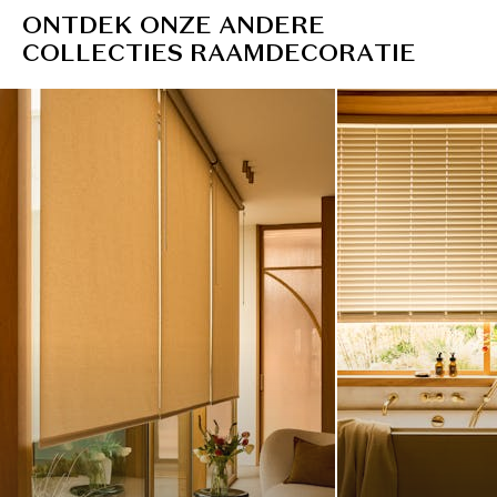
O
N
T
D
E
K
O
N
Z
E
A
N
D
E
R
E
C
O
L
L
E
C
T
I
E
S
R
A
A
M
D
E
C
O
R
A
T
I
E