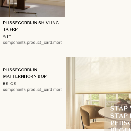
PLISSEGORDIJN SHIVLING
TA FRP
WIT
components.product_card.more.1
PLISSEGORDIJN
MATTERNHORN BOP
BEIGE
components.product_card.more.1
STAP
STAP 
PERS
BEGE