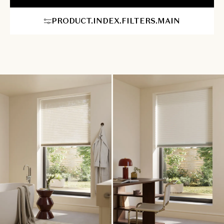
op maat gemaakte plisségordijnen is hun enorme veelzijdigheid.
Ze passen naadloos op vrijwel elk type raam, inclusief
PRODUCT.INDEX.FILTERS.MAIN
moeilijkere en atypische vormen zoals draai-kiepramen,
dakramen of ramen met een afwijkende vorm. U geniet van
eindeloze personalisatiemogelijkheden om een unieke, gastvrije
sfeer in huis te creëren, waarbij comfort en stijl harmonieus
samenkomen.