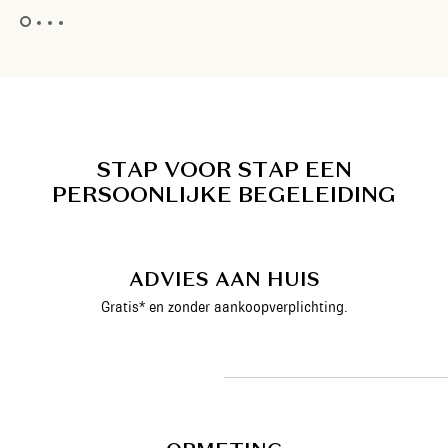
S
T
A
P
V
O
O
R
S
T
A
P
E
E
N
P
E
R
S
O
O
N
L
I
J
K
E
B
E
G
E
L
E
I
D
I
N
G
ADVIES AAN HUIS
Gratis* en zonder aankoopverplichting.