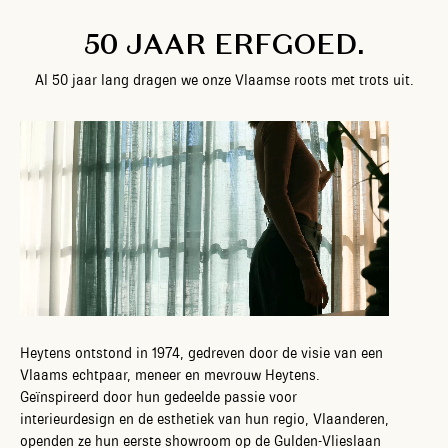
5
0
J
A
A
R
E
R
F
G
O
E
D
.
A
l
5
0
j
a
a
r
l
a
n
g
d
r
a
g
e
n
w
e
o
n
z
e
V
l
a
a
m
s
e
r
o
o
t
s
m
e
t
t
r
o
t
s
u
i
t
.
Heytens ontstond in 1974, gedreven door de visie van een
Vlaams echtpaar, meneer en mevrouw Heytens.
Geïnspireerd door hun gedeelde passie voor
interieurdesign en de esthetiek van hun regio, Vlaanderen,
openden ze hun eerste showroom op de Gulden-Vlieslaan