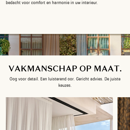
bedacht voor comfort en harmonie in uw interieur.
MAAK EEN AFSPRAAK AAN HUIS
V
A
K
M
A
N
S
C
H
A
P
O
P
M
A
A
T
.
O
o
g
v
o
o
r
d
e
t
a
i
l
.
E
e
n
l
u
i
s
t
e
r
e
n
d
o
o
r
.
G
e
r
i
c
h
t
a
d
v
i
e
s
.
D
e
j
u
i
s
t
e
k
e
u
z
e
s
.