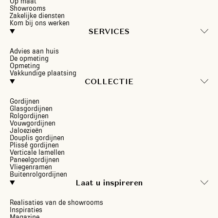
Op maat
Showrooms
Zakelijke diensten
Kom bij ons werken
SERVICES
Advies aan huis
De opmeting
Opmeting
Vakkundige plaatsing
COLLECTIE
Gordijnen
Glasgordijnen
Rolgordijnen
Vouwgordijnen
Jaloezieën
Douplis gordijnen
Plissé gordijnen
Verticale lamellen
Paneelgordijnen
Vliegenramen
Buitenrolgordijnen
Laat u inspireren
Realisaties van de showrooms
Inspiraties
Magazine