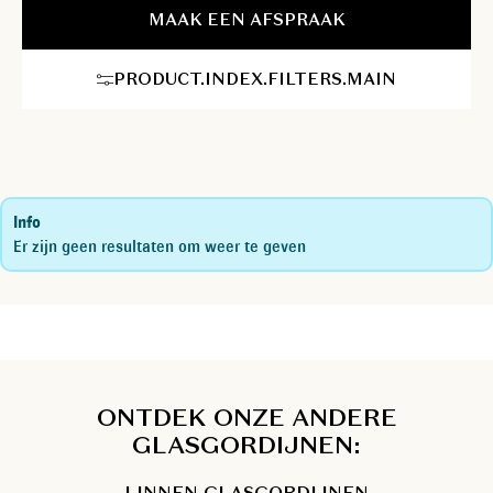
interieuradviseurs nemen al het werk van A tot Z uit handen:
MAAK EEN AFSPRAAK
van professioneel stijladvies bij u thuis over de mooiste plooien
tot een millimeter nauwkeurige opmeting en een vlekkeloze
PRODUCT.INDEX.FILTERS.MAIN
installatie door onze eigen montageservice. Geniet zorgeloos
van een sfeervol en authentiek resultaat.
Info
Er zijn geen resultaten om weer te geven
ONTDEK ONZE ANDERE
GLASGORDIJNEN:
LINNEN GLASGORDIJNEN