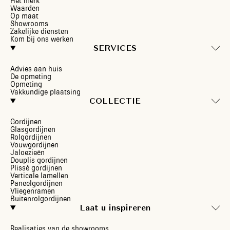
Het merk
Waarden
Op maat
Showrooms
Zakelijke diensten
Kom bij ons werken
SERVICES
Advies aan huis
De opmeting
Opmeting
Vakkundige plaatsing
COLLECTIE
Gordijnen
Glasgordijnen
Rolgordijnen
Vouwgordijnen
Jaloezieën
Douplis gordijnen
Plissé gordijnen
Verticale lamellen
Paneelgordijnen
Vliegenramen
Buitenrolgordijnen
Laat u inspireren
Realisaties van de showrooms