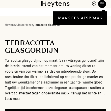
MAAK EEN AFSPRAAK
Heytens
/
Glasgordijnen
/
Terracotta glasgordijn
TERRACOTTA
GLASGORDIJN
Terracotta glasgordijnen op maat (vaak vitrages genoemd) zijn
dé interieurtrend van het moment om uw woning direct te
voorzien van een warme, aardse en uitnodigende sfeer. De
roestbruine tint filtert de lichtinval op een prachtige manier en
hult uw woonkamer of slaapkamer in een zachte, warme gloed.
Tegelijkertijd beschermen deze elegante, transparante stoffen u
overdag effectief tegen ongewenste inkijk, terwijl het lichte en
ruimtelijke gevoel in huis perfect behouden blijft. Bij Heytens
Lees meer
stelt u uw op maat gemaakte glasgordijnen volledig naar wens
samen, passend bij uw persoonlijke stijl. Onze