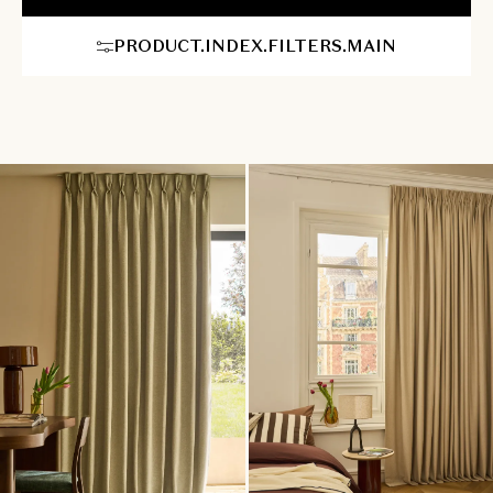
project. Wij bieden deskundig stijladvies aan huis, een expert
komt uw ramen nauwkeurig opmeten en onze montageservice
PRODUCT.INDEX.FILTERS.MAIN
zorgt voor een vlekkeloze plaatsing. Geef uw interieur dat extra
vleugje stijl én geniet van optimaal klimaatcomfort, elk seizoen
opnieuw.