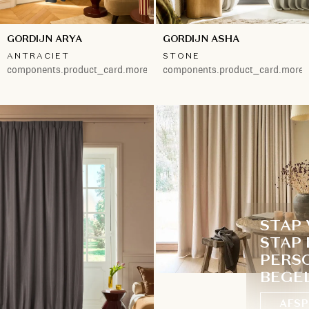
GORDIJN ARYA
GORDIJN ASHA
ANTRACIET
STONE
components.product_card.more.both
components.product_card.more.
STAP
STAP 
PERS
BEGE
AFSP