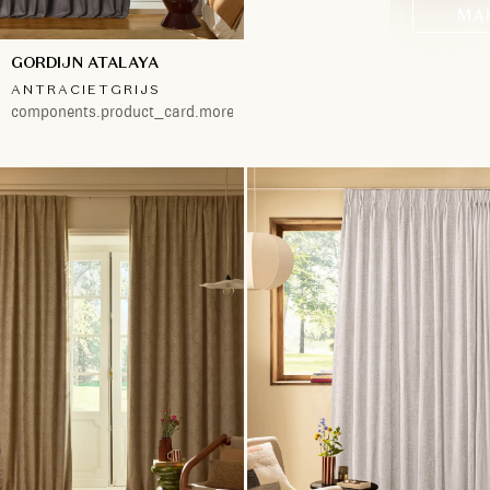
MA
GORDIJN ATALAYA
ANTRACIETGRIJS
components.product_card.more.both