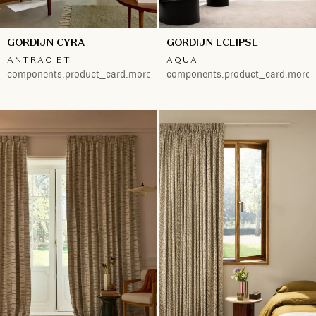
GORDIJN CYRA
GORDIJN ECLIPSE
ANTRACIET
AQUA
components.product_card.more.both
components.product_card.more.