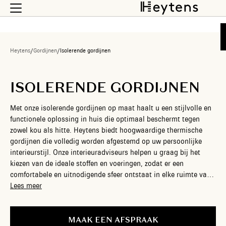
Heytens
/
Gordijnen
/
Isolerende gordijnen
ISOLERENDE GORDIJNEN
Met onze isolerende gordijnen op maat haalt u een stijlvolle en
functionele oplossing in huis die optimaal beschermt tegen
zowel kou als hitte. Heytens biedt hoogwaardige thermische
gordijnen die volledig worden afgestemd op uw persoonlijke
interieurstijl. Onze interieuradviseurs helpen u graag bij het
kiezen van de ideale stoffen en voeringen, zodat er een
comfortabele en uitnodigende sfeer ontstaat in elke ruimte van
uw woning. Dankzij deze op maat gemaakte thermische
Lees meer
gordijnen geniet u het hele jaar door van een aangename
binnentemperatuur en bespaart u tegelijkertijd op uw
energiefactuur. Heytens begeleidt u bovendien bij uw volledige
MAAK EEN AFSPRAAK