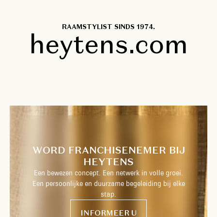
RAAMSTYLIST SINDS 1974.
heytens.com
WORD FRANCHISENEMER BIJ
HEYTENS
Een bewezen concept. Een netwerk in volle groei.
Een persoonlijke en duurzame begeleiding bij elke
stap.
INFORMEER U