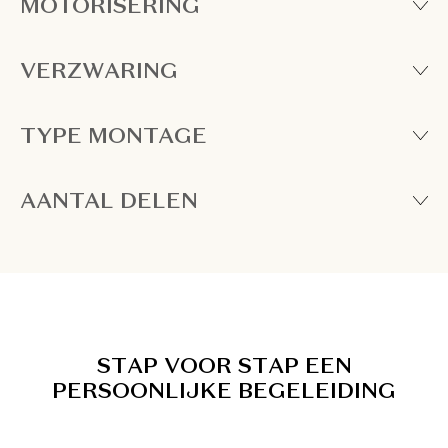
MOTORISERING
VERZWARING
TYPE MONTAGE
AANTAL DELEN
S
T
A
P
V
O
O
R
S
T
A
P
E
E
N
P
E
R
S
O
O
N
L
I
J
K
E
B
E
G
E
L
E
I
D
I
N
G