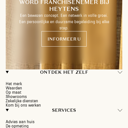
WORD FRANCHISENEMER BIJ
HEYTENS
Een bewezen concept. Een netwerk in volle groei.
Een persoonlijke en duurzame begeleiding bij elke
stap.
INFORMEER U
ONTDEK HET ZELF
Het merk
Waarden
Op maat
Showrooms
Zakelijke diensten
Kom bij ons werken
SERVICES
Advies aan huis
De opmeting