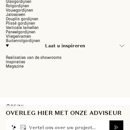
Glasgordijnen
Rolgordijnen
Vouwgordijnen
Jaloezieën
Douplis gordijnen
Plissé gordijnen
Verticale lamellen
Paneelgordijnen
Vliegenramen
Buitenrolgordijnen
Laat u inspireren
Realisaties van de showrooms
Inspiraties
Magazine
BE/NL
OVERLEG HIER MET ONZE ADVISEUR
V
e
r
t
e
l
o
n
s
o
v
e
r
u
w
p
r
o
j
e
c
t
.
.
.