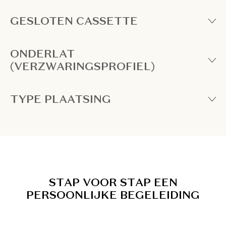
GESLOTEN CASSETTE
ONDERLAT
(VERZWARINGSPROFIEL)
TYPE PLAATSING
S
T
A
P
V
O
O
R
S
T
A
P
E
E
N
P
E
R
S
O
O
N
L
I
J
K
E
B
E
G
E
L
E
I
D
I
N
G