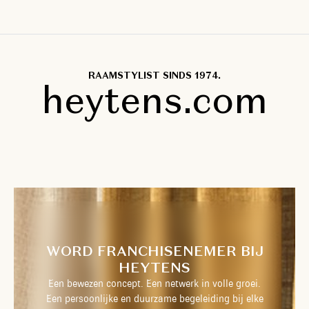
RAAMSTYLIST SINDS 1974.
heytens.com
WORD FRANCHISENEMER BIJ
HEYTENS
Een bewezen concept. Een netwerk in volle groei.
Een persoonlijke en duurzame begeleiding bij elke