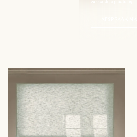
vakkundige plaatsing
AFSPRAAK M