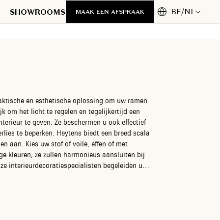
BE/NL
SHOWROOMS
MAAK EEN AFSPRAAK
aktische en esthetische oplossing om uw ramen
 om het licht te regelen en tegelijkertijd een
nterieur te geven. Ze beschermen u ook effectief
eytens biedt een breed scala
 aan. Kies uw stof of voile, effen of met
ge kleuren; ze zullen harmonieus aansluiten bij
wgordijn, zodat u in elke kamer een warme en
es voor onze vouwgordijnen op maat voor een