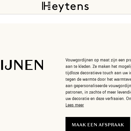
IJNEN
Vouwgordijnen op maat zijn een pr
aan te kleden. Ze maken het mogelijk
tijdloze decoratieve touch aan uw i
tegen de warmte door het warmteverlies te beperken. H
aan gepersonaliseerde vouwgordijnen
patronen, in zachte of meer levendi
uw decoratie en deze verfraaien. Onze interieurdecoratiespecialisten begeleiden u
bij het kiezen van het perfecte vou
Lees meer
rustgevende sfeer kunt creëren. Ki
unieke en elegante aankleding.
MAAK EEN AFSPRAAK