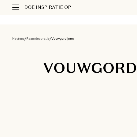
DOE INSPIRATIE OP
Heytens
/
Raamdecoratie
/
Vouwgordijnen
VOUWGORD