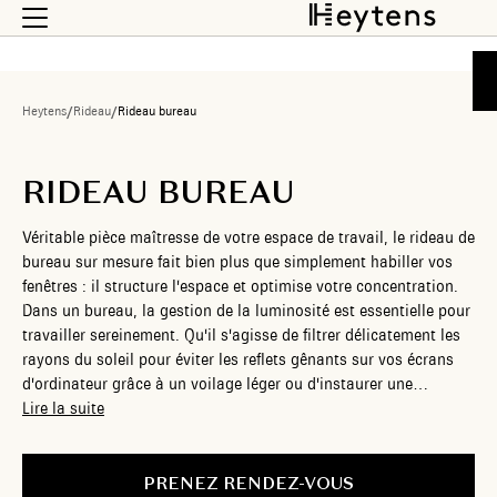
Heytens
/
Rideau
/
Rideau bureau
RIDEAU BUREAU
Véritable pièce maîtresse de votre espace de travail, le rideau de
bureau sur mesure fait bien plus que simplement habiller vos
fenêtres : il structure l'espace et optimise votre concentration.
Dans un bureau, la gestion de la luminosité est essentielle pour
travailler sereinement. Qu'il s'agisse de filtrer délicatement les
rayons du soleil pour éviter les reflets gênants sur vos écrans
d'ordinateur grâce à un voilage léger ou d'instaurer une
ambiance feutrée, le rideau s'adapte à votre rythme biologique
Lire la suite
et professionnel. En plus de ce contrôle de la lumière, il protège
efficacement votre intimité des regards indiscrets extérieurs,
vous permettant de vous plonger pleinement dans vos tâches
PRENEZ RENDEZ-VOUS