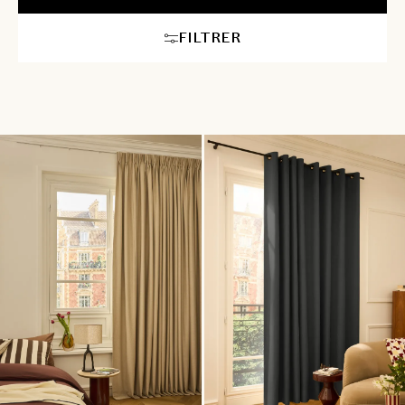
quotidiennes, à l'abri des distractions. Au-delà de son rôle
esthétique, le rideau de bureau apporte un confort technique
FILTRER
indispensable. En optant pour un tissu épais ou un rideau
phonique, vous réduisez considérablement l'écho et les
nuisances sonores, créant ainsi une acoustique idéale pour vos
réunions et appels en visioconférence. Pour une isolation
thermique renforcée, nos modèles retiennent la chaleur en hiver
et bloquent la fraîcheur en été, allégeant par la même occasion
votre facture d'énergie. Chez Heytens, nos conseillers déco vous
accompagnent de A à Z dans votre projet : du conseil
personnalisé à domicile pour choisir le mécanisme et la matière
idéale (lin, velours ou tissu technique), jusqu'au métrage précis
et à la pose parfaite par notre service d'installation.