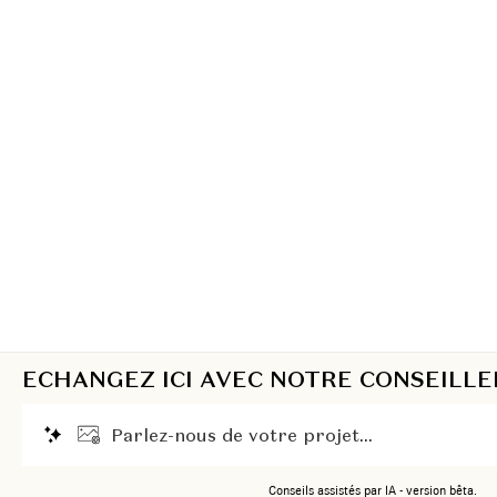
ECHANGEZ ICI AVEC NOTRE CONSEILLE
P
a
r
l
e
z
-
n
o
u
s
d
e
v
o
t
r
e
p
r
o
j
e
t
.
.
.
Conseils assistés par IA - version bêta.