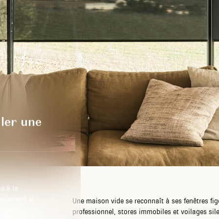
ler une
e à la
iquement et
Une maison vide se reconnaît à ses fenêtres f
s ou
professionnel, stores immobiles et voilages sile