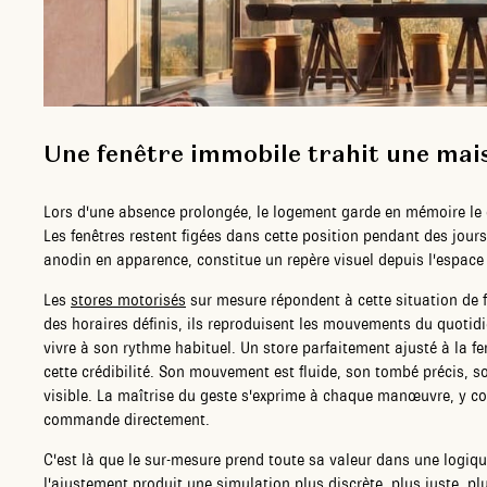
Une fenêtre immobile trahit une mai
Lors d'une absence prolongée, le logement garde en mémoire le 
Les fenêtres restent figées dans cette position pendant des jours
anodin en apparence, constitue un repère visuel depuis l'espace 
Les
stores motorisés
sur mesure répondent à cette situation de 
des horaires définis, ils reproduisent les mouvements du quotid
vivre à son rythme habituel. Un store parfaitement ajusté à la fe
cette crédibilité. Son mouvement est fluide, son tombé précis, 
visible. La maîtrise du geste s'exprime à chaque manœuvre, y c
commande directement.
C'est là que le sur-mesure prend toute sa valeur dans une logique
l'ajustement produit une simulation plus discrète, plus juste, p