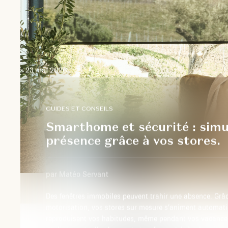
23 mai 2026
GUIDES ET CONSEILS
Smarthome et sécurité : simu
présence grâce à vos stores.
par Matéo Servant
Des fenêtres immobiles peuvent trahir une absence. Grâc
motorisation, vos stores sur mesure s’animent automat
reproduisent vos habitudes, même pendant vos vacance