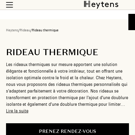
Heytens
/
Rideau
/
Rideau thermique
RIDEAU THERMIQUE
Les rideaux thermiques sur mesure apportent une solution
élégante et fonctionnelle à votre intérieur, tout en offrant une
isolation optimale contre le froid et la chaleur. Chez Heytens,
nous vous proposons des rideaux thermiques personnalisés qui
s’adaptent parfaitement à votre décoration. Nos rideaux se
transforment en protection thermique par l’ajout d’une doublure
isolante et également d’une doublure thermique pour limiter
jusqu’à 80% la déperdition de chaleur. Cette solution vous
Lire la suite
permet de réduire vos factures de chauffage. Nos experts en
aménagement intérieur vous accompagnent pour sélectionner le
rideau idéal, assurant une ambiance confortable et accueillante
PRENEZ RENDEZ-VOUS