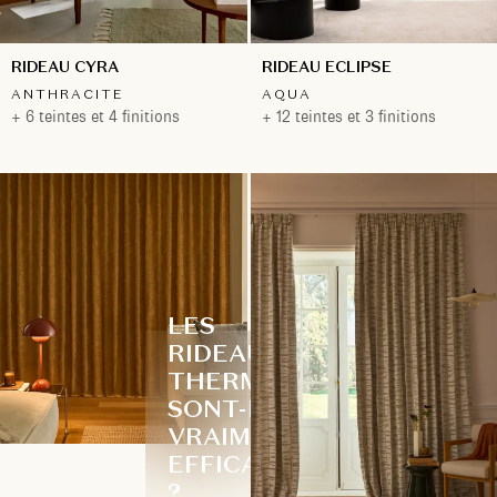
RIDEAU CYRA
RIDEAU ECLIPSE
ANTHRACITE
AQUA
+ 6 teintes et 4 finitions
+ 12 teintes et 3 finitions
LES
RIDEAUX
THERMIQUES
SONT-ILS
VRAIMENT
EFFICACES
?