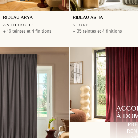
RIDEAU ARYA
RIDEAU ASHA
ANTHRACITE
STONE
+ 16 teintes et 4 finitions
+ 35 teintes et 4 finitions
ACCO
À DOM
PRE
REN
VO