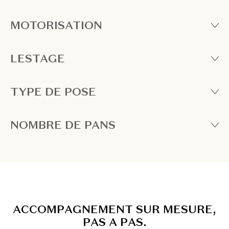
MOTORISATION
LESTAGE
TYPE DE POSE
NOMBRE DE PANS
A
C
C
O
M
P
A
G
N
E
M
E
N
T
S
U
R
M
E
S
U
R
E
,
P
A
S
A
P
A
S
.