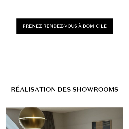
PRENEZ RENDEZ-VOUS À DOMICILE
R
É
A
L
I
S
A
T
I
O
N
D
E
S
S
H
O
W
R
O
O
M
S