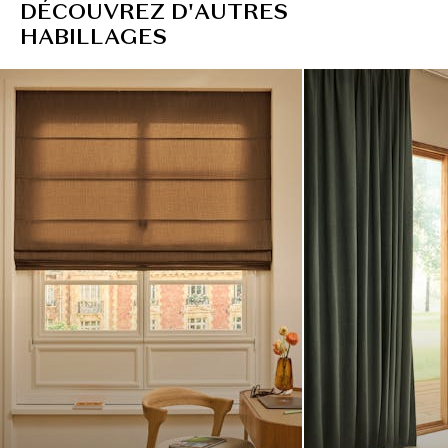
D
É
C
O
U
V
R
E
Z
D
'
A
U
T
R
E
S
H
A
B
I
L
L
A
G
E
S