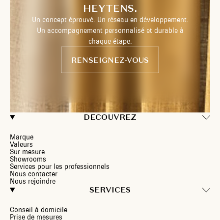
HEYTENS.
Un concept éprouvé. Un réseau en développement.
Un accompagnement personnalisé et durable à
chaque étape.
RENSEIGNEZ-VOUS
DECOUVREZ
Marque
Valeurs
Sur-mesure
Showrooms
Services pour les professionnels
Nous contacter
Nous rejoindre
SERVICES
Conseil à domicile
Prise de mesures