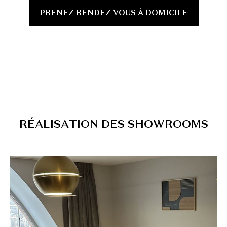
PRENEZ RENDEZ-VOUS À DOMICILE
R
É
A
L
I
S
A
T
I
O
N
D
E
S
S
H
O
W
R
O
O
M
S