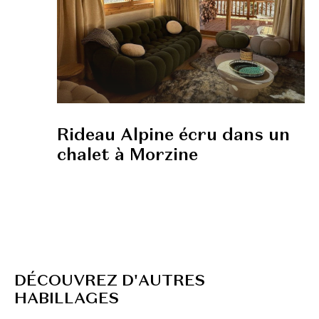
Rideau Alpine écru dans un
chalet à Morzine
D
É
C
O
U
V
R
E
Z
D
'
A
U
T
R
E
S
H
A
B
I
L
L
A
G
E
S