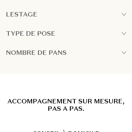
LESTAGE
TYPE DE POSE
NOMBRE DE PANS
A
C
C
O
M
P
A
G
N
E
M
E
N
T
S
U
R
M
E
S
U
R
E
,
P
A
S
A
P
A
S
.