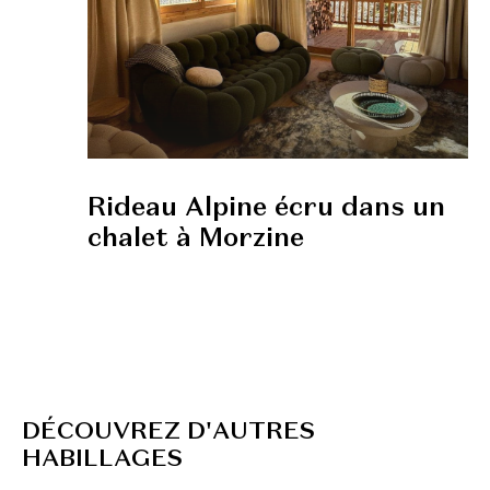
Rideau Alpine écru dans un
chalet à Morzine
D
É
C
O
U
V
R
E
Z
D
'
A
U
T
R
E
S
H
A
B
I
L
L
A
G
E
S