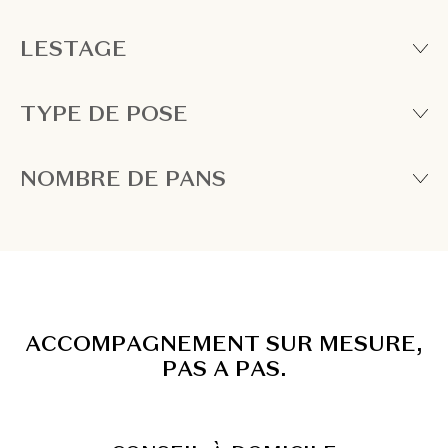
LESTAGE
TYPE DE POSE
NOMBRE DE PANS
A
C
C
O
M
P
A
G
N
E
M
E
N
T
S
U
R
M
E
S
U
R
E
,
P
A
S
A
P
A
S
.