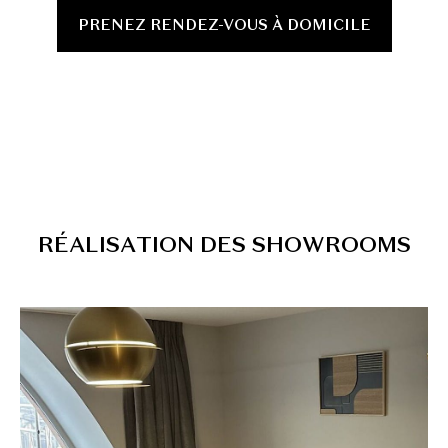
PRENEZ RENDEZ-VOUS À DOMICILE
R
É
A
L
I
S
A
T
I
O
N
D
E
S
S
H
O
W
R
O
O
M
S