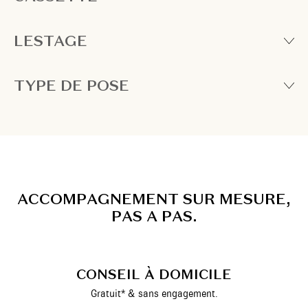
LESTAGE
TYPE DE POSE
A
C
C
O
M
P
A
G
N
E
M
E
N
T
S
U
R
M
E
S
U
R
E
,
P
A
S
A
P
A
S
.
CONSEIL À DOMICILE
Gratuit* & sans engagement.