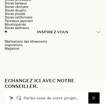
Stores bateaux
Stores vénitiens
Stores douplis
Stores plissés
Stores californiens
Panneaux japonais
Moustiquaires
Stores extérieurs
INSPIREZ-VOUS
Réalisations des showrooms
Inspirations
Magazine
ECHANGEZ ICI AVEC NOTRE
FR
CONSEILLER.
P
a
r
l
e
z
-
n
o
u
s
d
e
v
o
t
r
e
p
r
o
j
e
t
.
.
.
© 2026 Heytens. Tous droits réservés.