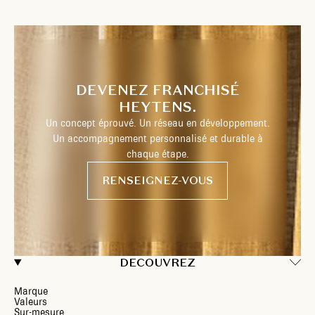
DEVENEZ FRANCHISÉ
HEYTENS.
Un concept éprouvé. Un réseau en développement.
Un accompagnement personnalisé et durable à
chaque étape.
RENSEIGNEZ-VOUS
DECOUVREZ
Marque
Valeurs
Sur-mesure