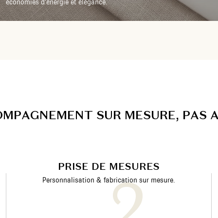
économies d’énergie et élégance.
O
M
P
A
G
N
E
M
E
N
T
S
U
R
M
E
S
U
R
E
,
P
A
S
PRISE DE MESURES
Personnalisation & fabrication sur mesure.