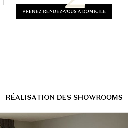
PRENEZ RENDEZ-VOUS À DOMICILE
R
É
A
L
I
S
A
T
I
O
N
D
E
S
S
H
O
W
R
O
O
M
S