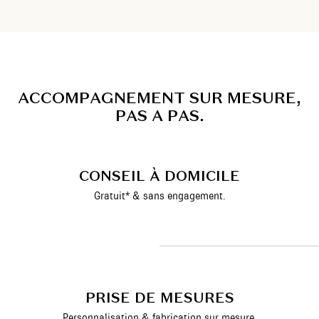
A
C
C
O
M
P
A
G
N
E
M
E
N
T
S
U
R
M
E
S
U
R
E
,
P
A
S
A
P
A
S
.
CONSEIL À DOMICILE
Gratuit* & sans engagement.
PRISE DE MESURES
Personnalisation & fabrication sur mesure.