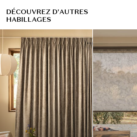
D
É
C
O
U
V
R
E
Z
D
'
A
U
T
R
E
S
H
A
B
I
L
L
A
G
E
S