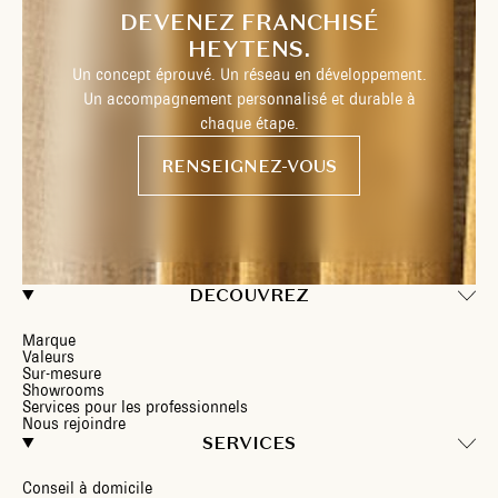
DEVENEZ FRANCHISÉ
HEYTENS.
Un concept éprouvé. Un réseau en développement.
Un accompagnement personnalisé et durable à
chaque étape.
RENSEIGNEZ-VOUS
DECOUVREZ
Marque
Valeurs
Sur-mesure
Showrooms
Services pour les professionnels
Nous rejoindre
SERVICES
Conseil à domicile