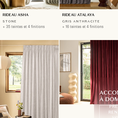
RIDEAU ASHA
RIDEAU ATALAYA
STONE
GRIS ANTHRACITE
+ 35 teintes et 4 finitions
+ 16 teintes et 4 finitions
ACCO
À DOM
PRE
REN
VO