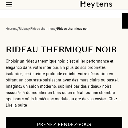
Heytens
/
Rideau
/
Rideau thermique
/
Rideau thermique noir
RIDEAU THERMIQUE NOIR
Choisir un rideau thermique noir, c’est allier performance et
élégance dans votre intérieur. En plus de ses propriétés
isolantes, cette teinte profonde enrichit votre décoration en
offrant un contraste saisissant avec des murs clairs ou pastel.
Imaginez un salon moderne, sublimé par des rideaux noirs
associés à du mobilier en bois ou en métal, ou une chambre
apaisante où la lumière se module au gré de vos envies. Chez
Heytens, chaque rideau s’adapte parfaitement à votre espace,
Lire la suite
grâce à une fabrication sur mesure et un accompagnement
complet. Découvrez notre large gamme et transformez vos
fenêtres en véritables éléments de design.
PRENEZ RENDEZ-VOUS