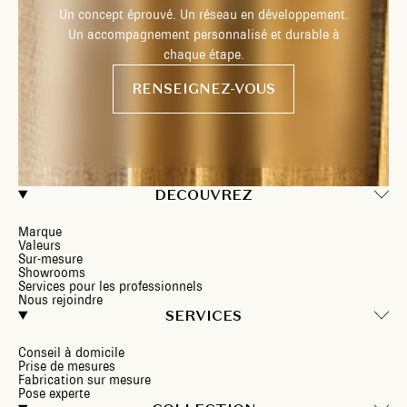
Un concept éprouvé. Un réseau en développement.
Un accompagnement personnalisé et durable à
chaque étape.
RENSEIGNEZ-VOUS
DECOUVREZ
Marque
Valeurs
Sur-mesure
Showrooms
Services pour les professionnels
Nous rejoindre
SERVICES
Conseil à domicile
Prise de mesures
Fabrication sur mesure
Pose experte