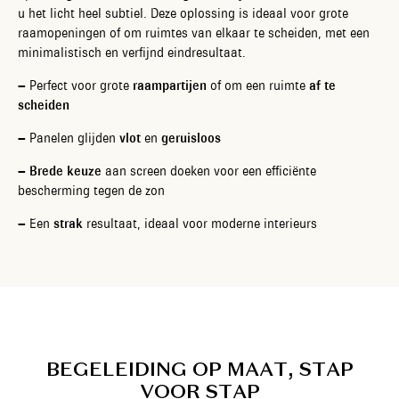
u het licht heel subtiel. Deze oplossing is ideaal voor grote
raamopeningen of om ruimtes van elkaar te scheiden, met een
minimalistisch en verfijnd eindresultaat.
– Perfect voor grote
raampartijen
of om een ruimte
af te
scheiden
– Panelen glijden
vlot
en
geruisloos
–
Brede keuze
aan screen doeken voor een efficiënte
bescherming tegen de zon
– Een
strak
resultaat, ideaal voor moderne interieurs
B
E
G
E
L
E
I
D
I
N
G
O
P
M
A
A
T
,
S
T
A
P
V
O
O
R
S
T
A
P