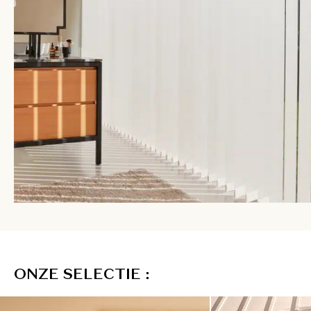
O
N
Z
E
S
E
L
E
C
T
I
E
: