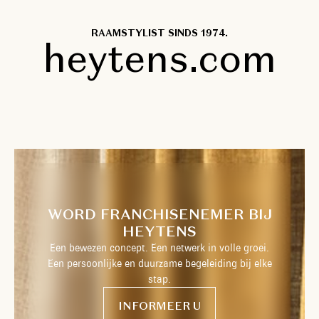
RAAMSTYLIST SINDS 1974.
heytens.com
WORD FRANCHISENEMER BIJ
HEYTENS
Een bewezen concept. Een netwerk in volle groei.
Een persoonlijke en duurzame begeleiding bij elke
stap.
INFORMEER U