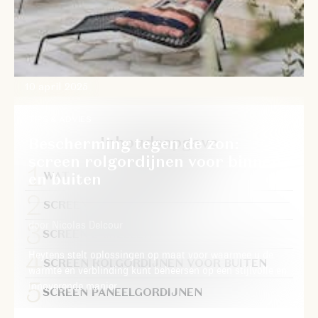
10 april 2025
TIPS & ADVIES
Inhoudsopgave
Bescherming tegen de zon:
screen rolgordijnen voor binnen
en buiten
WAT IS EEN SCREEN DOEK?
SCREEN ROLGORDIJNEN
door Nicolas Delcour
SCREEN LAMELLEN
Heytens stelt oplossingen op maat voor waarmee u de
SCREEN ROLGORDIJNEN VOOR BUITEN
warmte en verblinding kunt beheersen op een stijlvolle en
innoverende manier.
SCREEN PANEELGORDIJNEN