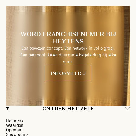
WORD FRANCHISENEMER BIJ
HEYTENS
Een bewezen concept. Een netwerk in volle groei.
Een persoonlijke en duurzame begeleiding bij elke
stap.
INFORMEER U
ONTDEK HET ZELF
Het merk
Waarden
Op maat
Showrooms