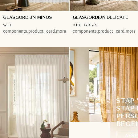
GLASGORDIJN MINOS
GLASGORDIJN DELICATE
WIT
ALU GRIJS
components.product_card.more.both
components.product_card.more.
STAP
STAP 
PERS
BEGE
AFSP