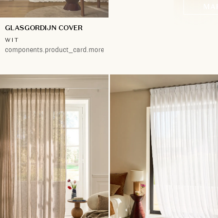
MA
GLASGORDIJN COVER
WIT
components.product_card.more.both