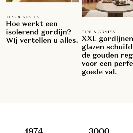
TIPS & ADVIES
Hoe werkt een
isolerend gordijn?
TIPS & ADVIES
XXL gordijnen
Wij vertellen u alles.
glazen schuifd
de gouden reg
voor een perf
goede val.
1974
3000