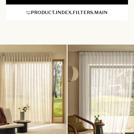
verliezen. Bij Heytens geniet u van een service voor 100%
maatwerk. Elk voilage wordt perfect aangepast aan de precieze
PRODUCT.INDEX.FILTERS.MAIN
afmetingen van uw ramen, of het nu gaat om
standaardafmetingen, een elegant schuifraam of grote,
kamerhoge raampartijen. Van helder lichtgrijs en vergrijsd
taupe tot diep antracietgrijs: elke tint draagt bij aan een sfeer
die naar wens strak, industrieel of juist warm en geborgen
aanvoelt. Onze interieuradviseurs nemen al het werk van A tot Z
uit handen met onze vertrouwde service: van professioneel
stijladvies bij u thuis tot een millimeter nauwkeurige opmeting
en een vlekkeloze plaatsing door onze eigen montageservice.