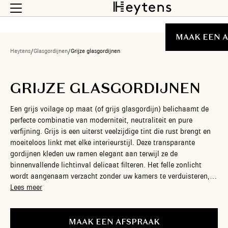
MAAK EEN 
Heytens
/
Glasgordijnen
/
Grijze glasgordijnen
GRIJZE GLASGORDIJNEN
Een grijs voilage op maat (of grijs glasgordijn) belichaamt de
perfecte combinatie van moderniteit, neutraliteit en pure
verfijning. Grijs is een uiterst veelzijdige tint die rust brengt en
moeiteloos linkt met elke interieurstijl. Deze transparante
gordijnen kleden uw ramen elegant aan terwijl ze de
binnenvallende lichtinval delicaat filteren. Het felle zonlicht
wordt aangenaam verzacht zonder uw kamers te verduisteren,
waardoor de ruimte zijn heldere en open karakter behoudt.
Lees meer
Tegelijkertijd bieden deze grijze glasgordijnen overdag een
uitstekende bescherming tegen ongewenste inkijk, zodat u in
alle rust van uw privacy geniet zonder het contact met buiten te
MAAK EEN AFSPRAAK