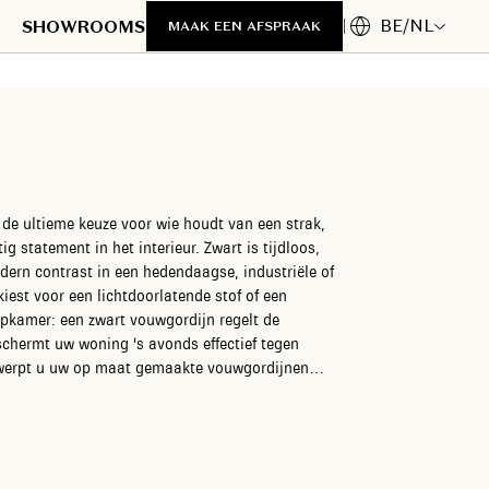
BE/NL
SHOWROOMS
MAAK EEN AFSPRAAK
de ultieme keuze voor wie houdt van een strak,
g statement in het interieur. Zwart is tijdloos,
dern contrast in een hedendaagse, industriële of
kiest voor een lichtdoorlatende stof of een
apkamer: een zwart vouwgordijn regelt de
schermt uw woning 's avonds effectief tegen
twerpt u uw op maat gemaakte vouwgordijnen
nnenstructuren tot luxe, zware stoffen. Onze
k van A tot Z uit handen: van professioneel
imeter nauwkeurige opmeting tot de vlekkeloze
ervice. Geniet van een perfect afgewerkt en