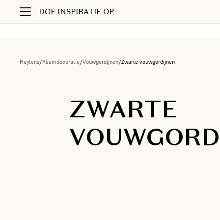
DOE INSPIRATIE OP
Heytens
/
Raamdecoratie
/
Vouwgordijnen
/
Zwarte vouwgordijnen
ZWARTE
VOUWGORD