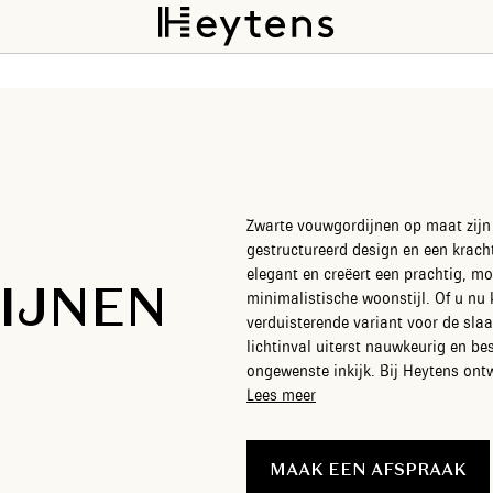
Zwarte vouwgordijnen op maat zijn 
gestructureerd design en een krachti
elegant en creëert een prachtig, mo
IJNEN
minimalistische woonstijl. Of u nu 
verduisterende variant voor de sla
lichtinval uiterst nauwkeurig en be
ongewenste inkijk. Bij Heytens on
volledig naar wens, van verfijnde li
Lees meer
interieuradviseurs nemen al het wer
stijladvies bij u thuis en een mill
plaatsing door onze eigen montages
MAAK EEN AFSPRAAK
karaktervol resultaat.