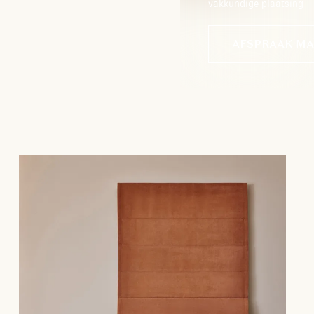
vakkundige plaatsing
AFSPRAAK M