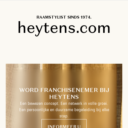
RAAMSTYLIST SINDS 1974.
heytens.com
WORD FRANCHISENEMER BIJ
HEYTENS
Een bewezen concept. Een netwerk in volle groei.
Een persoonlijke en duurzame begeleiding bij elke
stap.
INFORMEER U