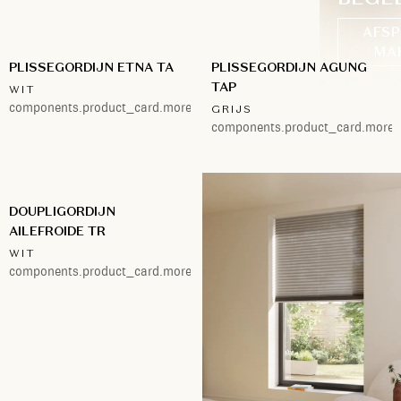
AFSP
MA
PLISSEGORDIJN ETNA TA
PLISSEGORDIJN AGUNG
TAP
WIT
components.product_card.more.2
GRIJS
components.product_card.more.
DOUPLIGORDIJN
AILEFROIDE TR
WIT
components.product_card.more.2