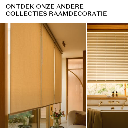
O
N
T
D
E
K
O
N
Z
E
A
N
D
E
R
E
C
O
L
L
E
C
T
I
E
S
R
A
A
M
D
E
C
O
R
A
T
I
E