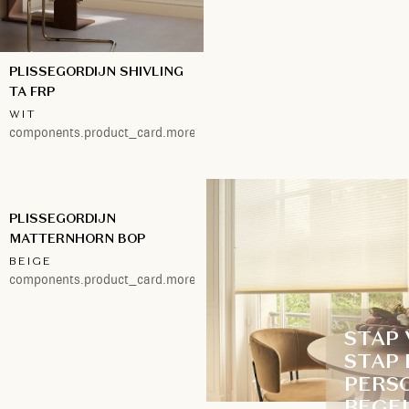
PLISSEGORDIJN SHIVLING
TA FRP
WIT
components.product_card.more.1
PLISSEGORDIJN
MATTERNHORN BOP
BEIGE
components.product_card.more.1
STAP
STAP 
PERS
BEGE