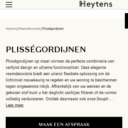
Heytens
/
Raamdecoratie
/
Plisségordijnen
PLISSÉGORDIJNEN
Plisségordijnen op maat vormen de perfecte combinatie van
verfijnd design en ultieme functionaliteit. Deze elegante
raamdecoratie biedt een uiterst flexibele oplossing om de
lichtinval nauwkeurig te regelen en uw woning te beschermen
tegen ongewenste inkijk. Afhankelijk van uw wensen en de
gekozen stof kunt u het daglicht zachtjes filteren of de ruimte
volledig verduisteren. Ontdek daarnaast ook onze Doupli-
gordijnen (ook wel honingraatgordijnen genoemd): dankzij hun
Lees meer
unieke dubbele plooi creëren ze een stilstaande luchtlaag die
uitstekend isoleert. Ze houden de kou buiten in de winter en
beschermen tegen hitte in de zomer. Het grootste voordeel van
MAAK EEN AFSPRAAK