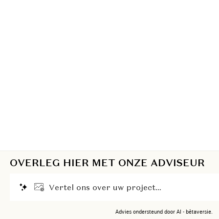
OVERLEG HIER MET ONZE ADVISEUR
V
e
r
t
e
l
o
n
s
o
v
e
r
u
w
p
r
o
j
e
c
t
.
.
.
Advies ondersteund door AI - bètaversie.