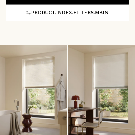
op maat gemaakte plisségordijnen is hun enorme veelzijdigheid.
Ze passen naadloos op vrijwel elk type raam, inclusief
PRODUCT.INDEX.FILTERS.MAIN
moeilijkere en atypische vormen zoals draai-kiepramen,
dakramen of ramen met een afwijkende vorm. U geniet van
eindeloze personalisatiemogelijkheden om een unieke, gastvrije
sfeer in huis te creëren, waarbij comfort en stijl harmonieus
samenkomen.