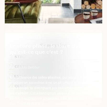
7 février 2025
GUIDES ET CONSEILS
Sommaire
Le store plissé, le store doupli :
qu’est-ce que c’est ?
STRUCTURE ET DESIGN
GESTION DE LA LUMIÈRE
par Nicolas Delcour
ESTHÉTIQUE ET APPLICATIONS
À la différence des
toiles plissées
, qui adoptent une
structure en accordéon avec un pli unique et discret, les
QUEL STORE CHOISIR ?
toiles doupli
se distinguent par leur ingénieuse forme de
nid d’abeille
. Cette conception unique crée une
double
paroi
qui emprisonne un
coussin d’air isolant
entre les
deux couches de tissu.