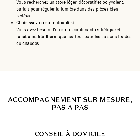
Vous recherchez un store léger, décoratif et polyvalent,
parfait pour réguler la lumière dans des pièces bien
isolées.
Choisissez un store doupli
si :
Vous avez besoin d’un store combinant esthétique et
fonctionnalité thermique
, surtout pour les saisons froides
ou chaudes.
A
C
C
O
M
P
A
G
N
E
M
E
N
T
S
U
R
M
E
S
U
R
E
,
P
A
S
A
P
A
S
CONSEIL À DOMICILE