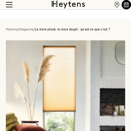
Heytens
/
Magazine
/
Le store plissé, le store doupli : qu’est-ce que c’est ?