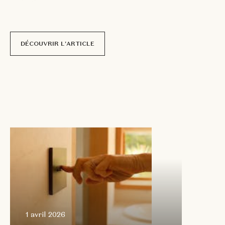
r
é
e
l
l
e
.
p
a
r
N
i
c
o
l
a
s
D
e
l
c
o
u
r
DÉCOUVRIR L'ARTICLE
1 avril
2026
1 avril 2026