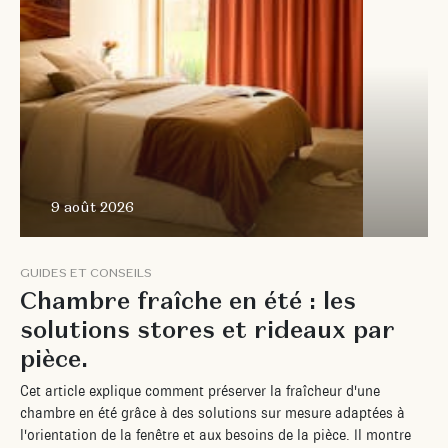
9 août 2026
G
U
I
D
E
S
E
T
C
O
N
S
E
I
L
S
C
h
a
m
b
r
e
f
r
a
î
c
h
e
e
n
é
t
é
:
l
e
s
s
o
l
u
t
i
o
n
s
s
t
o
r
e
s
e
t
r
i
d
e
a
u
x
p
a
r
p
i
è
c
e
.
C
e
t
a
r
t
i
c
l
e
e
x
p
l
i
q
u
e
c
o
m
m
e
n
t
p
r
é
s
e
r
v
e
r
l
a
f
r
a
î
c
h
e
u
r
d
'
u
n
e
c
h
a
m
b
r
e
e
n
é
t
é
g
r
â
c
e
à
d
e
s
s
o
l
u
t
i
o
n
s
s
u
r
m
e
s
u
r
e
a
d
a
p
t
é
e
s
à
l
'
o
r
i
e
n
t
a
t
i
o
n
d
e
l
a
f
e
n
ê
t
r
e
e
t
a
u
x
b
e
s
o
i
n
s
d
e
l
a
p
i
è
c
e
.
I
l
m
o
n
t
r
e