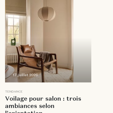
2026
17 juillet 2026
T
E
N
D
A
N
C
E
V
o
i
l
a
g
e
p
o
u
r
s
a
l
o
n
:
t
r
o
i
s
a
m
b
i
a
n
c
e
s
s
e
l
o
n