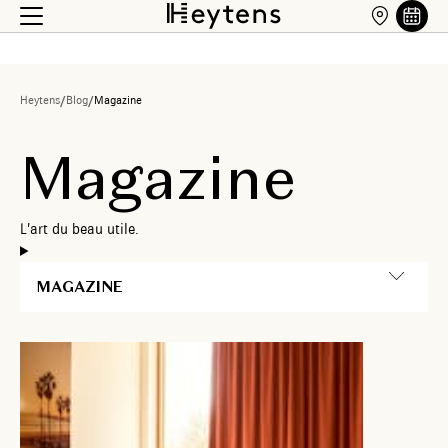
Heytens
/
Blog
/
Magazine
M
a
g
a
z
i
n
e
L
’
a
r
t
d
u
b
e
a
u
u
t
i
l
e
.
MAGAZINE
9 août
2026