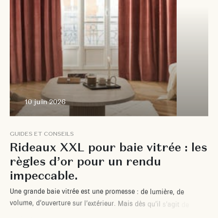
10 juin 2026
G
U
I
D
E
S
E
T
C
O
N
S
E
I
L
S
R
i
d
e
a
u
x
X
X
L
p
o
u
r
b
a
i
e
v
i
t
r
é
e
:
l
e
s
r
è
g
l
e
s
d
’
o
r
p
o
u
r
u
n
r
e
n
d
u
i
m
p
e
c
c
a
b
l
e
.
U
n
e
g
r
a
n
d
e
b
a
i
e
v
i
t
r
é
e
e
s
t
u
n
e
p
r
o
m
e
s
s
e
:
d
e
l
u
m
i
è
r
e
,
d
e
v
o
l
u
m
e
,
d
’
o
u
v
e
r
t
u
r
e
s
u
r
l
’
e
x
t
é
r
i
e
u
r
.
M
a
i
s
d
è
s
q
u
’
i
l
s
’
a
g
i
t
d
e
l
’
h
a
b
i
l
l
e
r
,
c
e
t
t
e
g
é
n
é
r
o
s
i
t
é
d
e
s
u
r
f
a
c
e
d
e
v
i
e
n
t
u
n
e
c
o
n
t
r
a
i
n
t
e