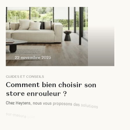
22 novembre 2025
G
U
I
D
E
S
E
T
C
O
N
S
E
I
L
S
C
o
m
m
e
n
t
b
i
e
n
c
h
o
i
s
i
r
s
o
n
s
t
o
r
e
e
n
r
o
u
l
e
u
r
?
C
h
e
z
H
e
y
t
e
n
s
,
n
o
u
s
v
o
u
s
p
r
o
p
o
s
o
n
s
d
e
s
s
o
l
u
t
i
o
n
s
s
u
r
-
m
e
s
u
r
e
p
o
u
r
m
a
î
t
r
i
s
e
r
l
a
c
h
a
l
e
u
r
e
t
l
'
é
b
l
o
u
i
s
s
e
m
e
n
t
,
t
o
u
t
e
n
a
l
l
i
a
n
t
s
t
y
l
e
e
t
i
n
n
o
v
a
t
i
o
n
.
p
a
r
M
a
t
é
o
S
e
r
v
a
n
t