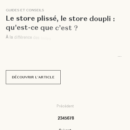
G
U
I
D
E
S
E
T
C
O
N
S
E
I
L
S
L
e
s
t
o
r
e
p
l
i
s
s
é
,
l
e
s
t
o
r
e
d
o
u
p
l
i
:
q
u
’
e
s
t
-
c
e
q
u
e
c
’
e
s
t
?
À
l
a
d
i
f
f
é
r
e
n
c
e
d
e
s
t
o
i
l
e
s
p
l
i
s
s
é
e
s
,
q
u
i
a
d
o
p
t
e
n
t
u
n
e
s
t
r
u
c
t
u
r
e
e
n
a
c
c
o
r
d
é
o
n
a
v
e
c
u
n
p
l
i
u
n
i
q
u
e
e
t
d
i
s
c
r
e
t
,
l
e
s
t
o
i
l
e
s
d
o
u
p
l
i
s
e
d
i
s
t
i
n
g
u
e
n
t
p
a
r
l
e
u
r
i
n
g
é
n
i
e
u
s
e
f
o
r
m
e
d
e
n
i
d
DÉCOUVRIR L'ARTICLE
Précédent
1
2
3
4
5
6
7
8