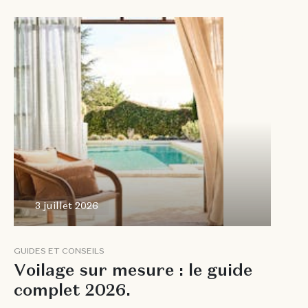
3 juillet
2026
3 juillet 2026
G
U
I
D
E
S
E
T
C
O
N
S
E
I
L
S
V
o
i
l
a
g
e
s
u
r
m
e
s
u
r
e
:
l
e
g
u
i
d
e
c
o
m
p
l
e
t
2
0
2
6
.