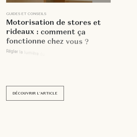
G
U
I
D
E
S
E
T
C
O
N
S
E
I
L
S
M
o
t
o
r
i
s
a
t
i
o
n
d
e
s
t
o
r
e
s
e
t
r
i
d
e
a
u
x
:
c
o
m
m
e
n
t
ç
a
f
o
n
c
t
i
o
n
n
e
c
h
e
z
v
o
u
s
?
R
é
g
l
e
r
l
a
l
u
m
i
è
r
e
d
u
m
a
t
i
n
,
p
r
é
s
e
r
v
e
r
l
’
i
n
t
i
m
i
t
é
l
e
s
o
i
r
,
c
o
n
t
e
n
i
r
l
a
c
h
a
l
e
u
r
d
’
u
n
a
p
r
è
s
-
m
i
d
i
d
’
é
t
é
:
c
e
s
g
e
s
t
e
s
r
é
p
é
t
é
s
s
t
r
u
c
t
u
r
e
n
t
l
e
q
u
o
t
i
d
i
e
n
s
a
n
s
q
u
’
o
n
y
p
r
ê
t
e
v
r
a
i
m
e
n
t
a
t
t
e
n
t
i
o
n
.
P
o
u
r
t
a
n
t
,
DÉCOUVRIR L'ARTICLE
22 novembre
2025