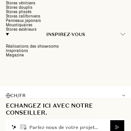
Stores vénitiens
Stores douplis
Stores plissés
Stores californiens
Panneaux japonais
Moustiquaires
Stores extérieurs
INSPIREZ-VOUS
Réalisations des showrooms
Inspirations
Magazine
CH/FR
ECHANGEZ ICI AVEC NOTRE
CONSEILLER.
© 2026 Heytens. Tous droits réservés.
P
a
r
l
e
z
-
n
o
u
s
d
e
v
o
t
r
e
p
r
o
j
e
t
.
.
.
Politique de confidentialité
Mentions légales
Cookies